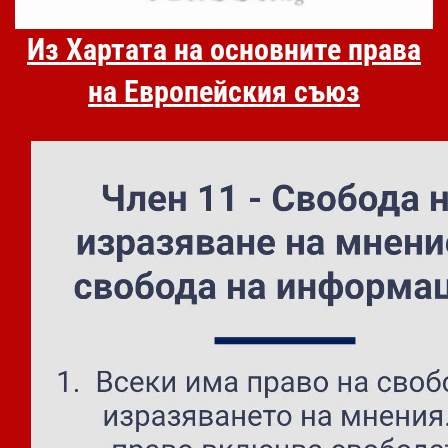
Из Хартата на основните права
на Европейския съюз