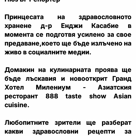
Принцесата на здравословното
хранене д-р Енджи Касабие в
момента се подготвя усилено за свое
предаване,което ще бъде излъчено на
живо в социалните медии.
Домакин на кулинарната проява ще
бъде лъскавия и новооткрит Гранд
Хотел Милениум - Азиатския
ресторант 888 taste show Asian
cuisine.
Любопитните зрители ще разберат
какви здравословни рецепти за