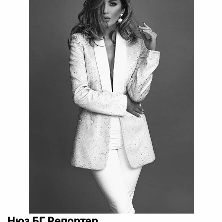
Нюз БГ Репортер