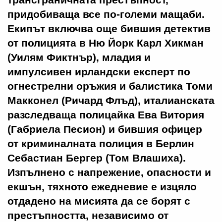
придобиваща все по-големи мащаби.
Екипът включва още бившия детектив
от полицията в Ню Йорк Карл Хикман
(Уилям Фиктнър), младия и
импулсивен ирландски експерт по
огнестрелни оръжия и балистика Томи
Макконел (Ричард Флъд), италианската
разследваща полицайка Ева Витория
(Габриела Песион) и бившия офицер
от криминалната полиция в Берлин
Себастиан Бергер (Том Влашиха).
Изпълнено с напрежение, опасности и
екшън, тяхното ежедневие е изцяло
отдадено на мисията да се борят с
престъпността, независимо от