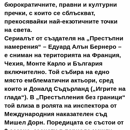
бюрократичните, правни и културни
пречки, с които се сблъскват,
прекосявайки най-екзотичните точки
на света.
Сериалът от създателя на „Престъпни
намерения“ – Едуард Алън Бернеро –
е сниман на територията на Франция,
Чехия, Монте Карло и България
включително. Той събира на едно
място емблематични актьори, сред
които и Доналд Съдърланд („Игрите на
глада“). В „Престъпления без граници“
той влиза в ролята на инспектора от
Международния наказателен съд
Мишел Дорн. Поредицата се състои от