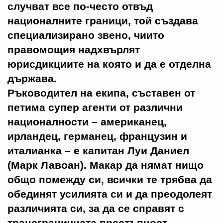
случват все по-често отвъд
националните граници, той създава
специализирано звено, чиито
правомощия надхвърлят
юрисдикциите на която и да е отделна
държава.
Ръководител на екипа, съставен от
петима супер агенти от различни
националности – американец,
ирландец, германец, французин и
италианка – е капитан Луи Даниел
(Марк Лавоан). Макар да нямат нищо
общо помежду си, всички те трябва да
обединят усилията си и да преодолеят
различията си, за да се справят с
трансграничната престъпност,