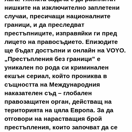
нишките на изключително заплетени
случаи, пресичащи националните
граници, и да преследват
престъпниците, изправяйки ги пред
лицето на правосъдието. Епизодите
ще бъдат достъпни и онлайн на VOYO.
„Престъпления без граници” е
уникален по рода си криминален
екшън сериал, който прониква в
същността на Международния
наказателен съд – глобален
правозащитен орган, действащ на
територията на цяла Европа. За да
отговори на нарастващия брой
престъпления, които започват да се