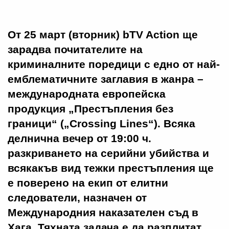
От 25 март (вторник) bTV Action ще
зарадва почитателите на
криминалните поредици с едно от най-
емблематичните заглавия в жанра –
международната европейска
продукция „Престъпления без
граници“ („Crossing Lines“). Всяка
делнична вечер от 19:00 ч.
разкриването на серийни убийства и
всякакъв вид тежки престъпления ще
е поверено на екип от елитни
следователи, назначен от
Международния наказателен съд в
Хага. Тяхната задача е да разплитат