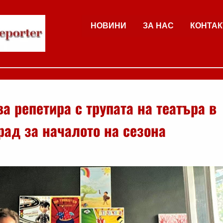
НОВИНИ
ЗА НАС
КОНТАК
а репетира с трупата на театъра в
рад за началото на сезона