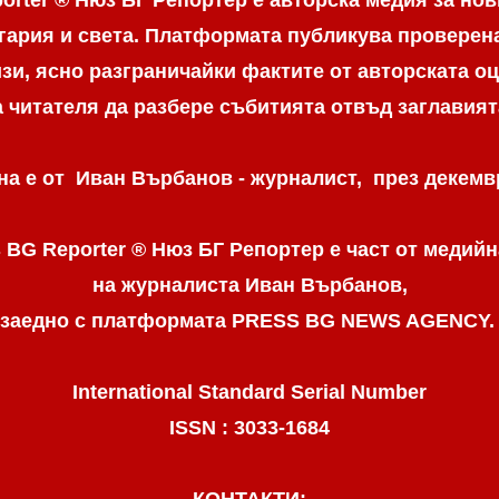
гария и света. Платформата публикува провере
и, ясно разграничaйки фактите от авторската оц
а читателя да разбере събитията отвъд заглавият
а е от Иван Върбанов - журналист, през декемвр
 BG Reporter ® Нюз БГ Репортер
е част от медийн
на журналиста Иван Върбанов,
заедно с платформата PRESS BG NEWS AGENCY
International Standard Serial Number
ISSN : 3033-1684
КОНТАКТИ: