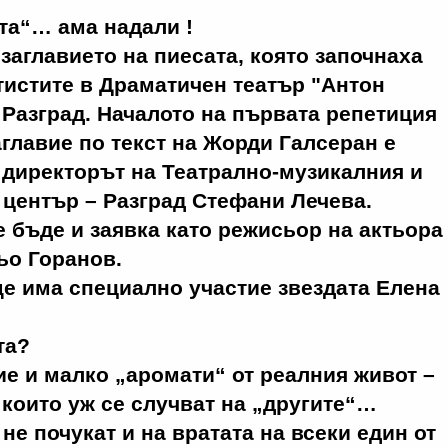
та“… ама надали !
 заглавието на пиесата, която започнаха
тистите в Драматичен театър "Антон
Разград. Началото на първата репетиция
аглавие по текст на Жорди Галсеран е
 директорът на Театрално-музикалния и
център – Разград Стефани Лечева.
 бъде и заявка като режисьор на актьора
тьо Горанов.
е има специално участие звездата Елена
та?
е и малко „аромати“ от реалния живот –
 които уж се случват на „другите“…
не почукат и на вратата на всеки един от