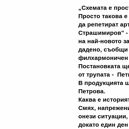
„Схемата е прос
Просто такова е
да репетират ар
Страшимиров" - 
на най-новото з
дадено, съобщи
филхармоничен 
Постановката ще
от трупата - Пе
В продукцията щ
Петрова.
Каква е история
Смях, напрежени
онези ситуации,
докато един ден 