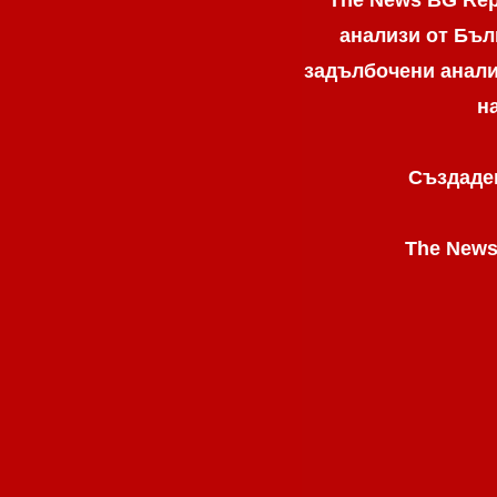
анализи от Бъл
задълбочени анализ
н
Създаден
The News