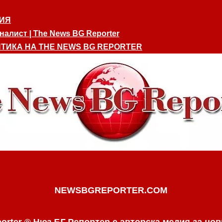
ИЯ
алист | The News BG Reporter
ТИКА НА THE NEWS BG REPORTER
NEWSBGREPORTER.COM
orter ® Нюз БГ Репортер е авторска медия за нов