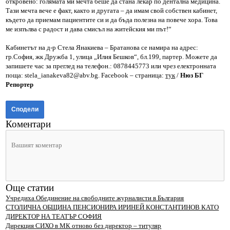
откровено: голямата ми мечта беше да стана лекар по дентална медицина.
Тази мечта вече е факт, както и другата – да имам свой собствен кабинет,
където да приемам пациентите си и да бъда полезна на повече хора. Това
ме изпълва с радост и дава смисъл на житейския ми път!“
Кабинетът на д-р Стела Янакиева – Братанова се намира на адрес:
гр.София, жк Дружба 1, улица „Илия Бешков“, бл.199, партер. Можете да
запишете час за преглед на телефон.: 0878445773 или чрез електронната
поща: stela_ianakeva82@abv.bg. Facebook – страница:
тук
/
Нюз БГ
Репортер
Сподели
Коментари
Още статии
Учредиха Обединение на свободните журналисти в България
СТОЛИЧНА ОБЩИНА ПЕНСИОНИРА ИРИНЕЙ КОНСТАНТИНОВ КАТО
ДИРЕКТОР НА ТЕАТЪР СОФИЯ
Дирекция СИХО в МК отново без директор – титуляр