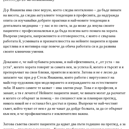
Д-р Янакиева има свое верую, което следва неотклонно – да бъде винаги
на висота, да следва актуалните тенденции в професията, да надгражда
опита си изучавайки добрите практики и най-новите тенденции в
денталната медицина – у нас и по света, за да може да лекува своите
пациенти с професионализъм и да бъда полезна като помага на хората.
Въпреки умората, напрежението и отговорността, с която е свързана
работата й, усмивката и признателността на нейните пациенти я прави
щастлива и я мотивира още повече да обича работата си и да развива
своите клинични умения.
Доказано е, че най-хубавата реклама, и най-ефективната, е „от уста – на
уста“, когато хората говорят за самата нея, за успеха й, когато я търсят и я
препоръчват на свои близки, приятели и колеги. Затова и не е лесно да
запазите час при д-р Стела Янакиева, която работи с виртуозност на
майстор-художник при моделирането и изграждането на естествените
зъби. И както самите те казват – има златни ръце. Това е и професия, и
занаят, а тя е лечител! Нейните пациенти знаят, че винаги могат да разчитат
и когато се обърнат за помощ – по спешност или за планиран преглед,
никога никой не е останал без достъп и грижа. Въпреки че най-честият
съвет, който чуват от нея е да не чакат да дойде болката, за да се обърнат
към нея, и че профилактиката е изключително важна.
Затова съветва своите пациенти да идват два пъти годишно на преглед, а за