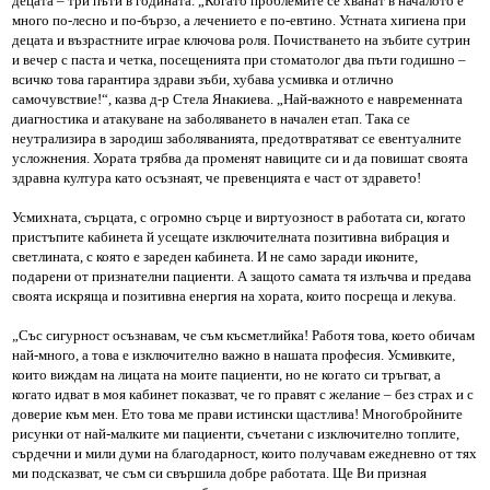
децата – три пъти в годината. „Когато проблемите се хванат в началото е
много по-лесно и по-бързо, а лечението е по-евтино. Устната хигиена при
децата и възрастните играе ключова роля. Почистването на зъбите сутрин
и вечер с паста и четка, посещенията при стоматолог два пъти годишно –
всичко това гарантира здрави зъби, хубава усмивка и отлично
самочувствие!“, казва д-р Стела Янакиева. „Най-важното е навременната
диагностика и атакуване на заболяването в начален етап. Така се
неутрализира в зародиш заболяванията, предотвратяват се евентуалните
усложнения. Хората трябва да променят навиците си и да повишат своята
здравна култура като осъзнаят, че превенцията е част от здравето!
Усмихната, сърцата, с огромно сърце и виртуозност в работата си, когато
пристъпите кабинета й усещате изключителната позитивна вибрация и
светлината, с която е зареден кабинета. И не само заради иконите,
подарени от признателни пациенти. А защото самата тя излъчва и предава
своята искряща и позитивна енергия на хората, които посреща и лекува.
„Със сигурност осъзнавам, че съм късметлийка! Работя това, което обичам
най-много, а това е изключително важно в нашата професия. Усмивките,
които виждам на лицата на моите пациенти, но не когато си тръгват, а
когато идват в моя кабинет показват, че го правят с желание – без страх и с
доверие към мен. Ето това ме прави истински щастлива! Многобройните
рисунки от най-малките ми пациенти, съчетани с изключително топлите,
сърдечни и мили думи на благодарност, които получавам ежедневно от тях
ми подсказват, че съм си свършила добре работата. Ще Ви призная