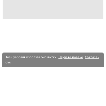
Този уебсайт използва бисквитки.
Научете повече
.
Съгласен
съм
.
В момента разглеждате олекотената мобилна версия на уебсайта.
Към
пълната версия.
Уебсайт в Alle.bg