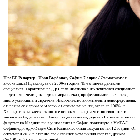
Нюз БГ Репортер - Иван Върбанов, София, 7 април /
Стоматолог от
висока класа! Практикува от 2006-а година. Тя е отличен дентален
специалист! Гарантирано! Д-р Стела Янакиева е изключителен специалист
по дентална медицина – дипломиран лекар, професионалист, слънчева,
много усмихната и сърдечна. Изключително внимателна и непосредствена,
отнасяща се с грижа към всеки от своите пациенти, вярна на 100% на
Хипократовата клетва, защото е осъзнала и следва честно своят път и
мисия – да бъде лечител. Завършва дентална медицина в Стоматологичния
факултет на Медицинския университет в София, практикува в УМБАЛ
Софиямед и Аджибадем Сити Клиник Болница Токуда почти 12 години. От
септември 2018 г. открива свой кабинет в столичния квартал Дружба
(бл.199, до 28-ма поликлиника).