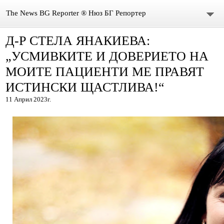
The News BG Reporter ® Нюз БГ Репортер
Д-Р СТЕЛА ЯНАКИЕВА:
НОВИНИ
„УСМИВКИТЕ И ДОВЕРИЕТО НА
ЗА НАС
МОИТЕ ПАЦИЕНТИ МЕ ПРАВЯТ
ИСТИНСКИ ЩАСТЛИВА!“
КОНТАКТИ
11 Април 2023г.
ВИДЕО
DONATION
ISSN : 3033-1684
Иван Върбанов – журналист | The News BG Reporter
РЕДАКЦИОННА ПОЛИТИКА НА THE NEWS BG REPORTER