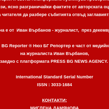
и, ясно разграничaйки фактите от авторската оц
а читателя да разбере събитията отвъд заглавият
а е от Иван Върбанов - журналист, през декемвр
 BG Reporter ® Нюз БГ Репортер
е част от медийн
на журналиста Иван Върбанов,
заедно с платформата PRESS BG NEWS AGENCY
International Standard Serial Number
ISSN : 3033-1684
КОНТАКТИ:
МИГЛЕНА ДАМЯНОВА