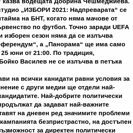
“ казва водещата Добрина Чешмеджиева.
студио „ИЗБОРИ 2021: Надпреварата“ се
тайма на БНТ, когато няма мачове от
рвенство по футбол. Точно заради UEFA
и изборен сезон няма да се излъчва
еферендум“, а „Панорама“ ще има само
25 юни от 21:00. По традиция,
Бойко Василев не се излъчва в петъка
ви на всички канидати равни условия за
внение с други медии ще отдели най-
кандидатите. Най-добрите политически
продължат да задават най-важните
тавят на дневен ред значимите проблеми
 кампанията безпристрастно, на достъпен
възможност за директен политически