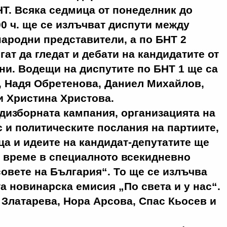
Т. Всяка седмица от понеделник до
00 ч. ще се излъчват диспути между
народни представители, а по БНТ 2
гат да гледат и дебати на кандидатите от
ни. Водещи на диспутите по БНТ 1 ще са
, Надя Обретенова, Даниел Михайлов,
и Христина Христова.
дизборната кампания, организацията на
 и политическите послания на партиите,
ца и идеите на кандидат-депутатите ще
 време в специалното всекидневно
овете на България“. То ще се излъчва
а новинарска емисия „По света и у нас“.
Златарева, Нора Арсова, Спас Кьосев и