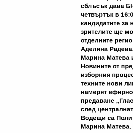
сблъсък дава БН
четвъртък в 16:
кандидатите за 
зрителите ще мо
отделните регио
Аделина Радева
Марина Матева 
Новините от пре
изборния процес
техните нови ли
намерят ефирно
предаване „Глас
след централнат
Водещи са Поли 
Марина Матева.