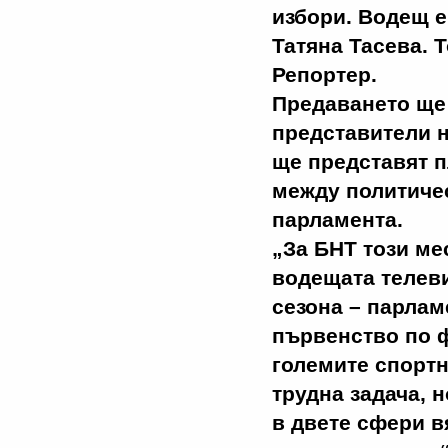
избори. Водещ 
Татяна Тасева. 
Репортер.
Предаването ще и
представители н
ще представят п
между политичес
парламента.
„За БНТ този ме
водещата телеви
сезона – парлам
първенство по ф
големите спортн
трудна задача, н
в двете сфери в