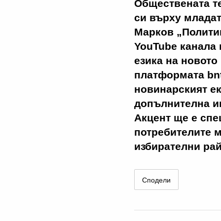
Обществената т
си върху младат
Марков „Политик
YouTube канала 
езика на новото
платформата bn
новинарският е
допълнителна и
Акцент ще е спе
потребителите м
избирателни ра
Сподели