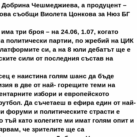
е Добрина Чешмеджиева, а продуцент –
Това съобщи Виолета Цонкова за Нюз БГ
ма три броя – на 24.06, 1.07, когато
а политически партии, по жребий на ЦИК
латформите си, а на 8 юли дебатът ще е
ките сили от последния състав на
сец е наистина голям шанс да бъде
зия в две от най- горещите теми на
ентарните избори и европейското
утбол. Да съчетаеш в ефира един от най-
и форуми и политическите страсти е
о тъй като колегите ми имат голям опит и
ярвам, че зрителите ще са