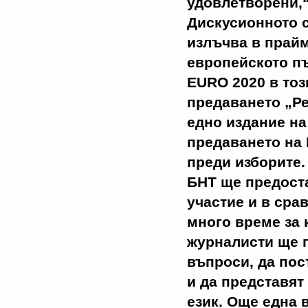
удовлетворени,
Дискусионното 
излъчва в прайм
европейското пъ
EURO 2020 в тоз
предаването „Р
едно издание на 
предаването на 
преди изборите.
БНТ ще предоста
участие и в сра
много време за 
журналисти ще 
въпроси, да пос
и да представят
език. Още една 