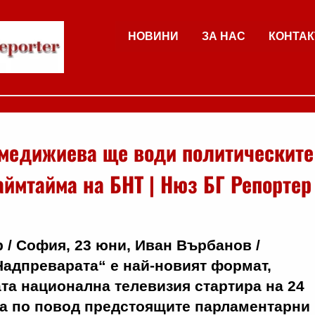
НОВИНИ
ЗА НАС
КОНТАК
медижиева ще води политическите
аймтайма на БНТ | Нюз БГ Репортер
 / София, 23 юни, Иван Върбанов /
адпреварата“ е най-новият формат,
та национална телевизия стартира на 24
са по повод предстоящите парламентарни