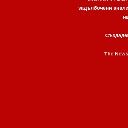
задълбочени анализ
н
Създаден
The News