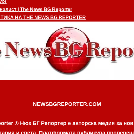
ИЯ
алист | The News BG Reporter
ТИКА НА THE NEWS BG REPORTER
NEWSBGREPORTER.COM
orter ® Нюз БГ Репортер е авторска медия за нов
гария и света. Платформата публикува провере