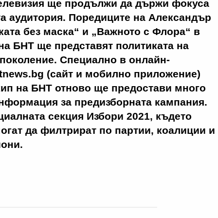
елевизия ще продължи да държи фокуса
а аудитория. Поредиците на Александър
ата без маска“ и „Важното с Флора“ в
на БНТ ще представят политиката на
 поколение. Специално в онлайн-
tnews.bg (сайт и мобилно приложение)
кип на БНТ отново ще предостави много
нформация за предизборната кампания.
циалната секция Избори 2021, където
огат да филтрират по партии, коалиции и
йони.