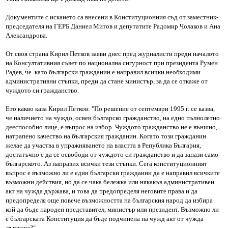
Документите с искането са внесени в Конституционния съд от заместник-
председателя на ГЕРБ Даниел Митов и депутатите Радомир Чолаков и Ана
Александрова.
От своя страна Кирил Петков заяви днес пред журналисти преди началото
на Консултативния съвет по национална сигурност при президента Румен
Радев, че като български гражданин е направил всички необходими
административни стъпки, преди да стане министър, за да се откаже от
чуждото си гражданство.
Ето какво каза Кирил Петков: "По решение от септември 1995 г. се казва,
че наличието на чуждо, освен българско гражданство, на едно пълнолетно
дееспособно лице, е въпрос на избор. Чуждото гражданство не е външно,
натрапено качество на българския гражданин. Когато този гражданин
желае да участва в упражняването на властта в Република България,
достатъчно е да се освободи от чуждото си гражданство и да запази само
българското. Аз направих всички тези стъпки. Сега конституционният
въпрос е възможно ли е един български гражданин да е направил всичките
възможни действия, но да се чака бележка или някакъв административен
акт на чужда държава, и това да предопределя неговите права и да
предопределя още повече възможността на българския народ да избира
кой да бъде народен представител, министър или президент. Възможно ли
е българската Конституция да бъде подчинена на чужд акт от чужда
държава?".