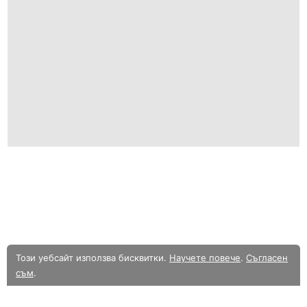
Този уебсайт използва бисквитки.
Научете повече
.
Съгласен
съм
.
В момента разглеждате олекотената мобилна версия на уебсайта.
Към