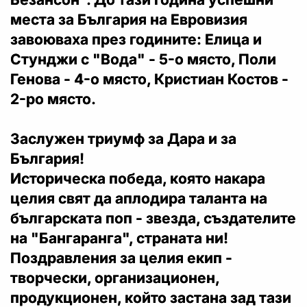
места за България на Евровизия
завоюваха през годините: Елица и
Стунджи с "Вода" - 5-о място, Поли
Генова - 4-о място, Кристиан Костов -
2-ро място.
Заслужен триумф за Дара и за
България!
Историческа победа, която накара
целия свят да аплодира таланта на
българската поп - звезда, създателите
на "Бангаранга", страната ни!
Поздравления за целия екип -
творчески, организационен,
продукционен, който застана зад тази