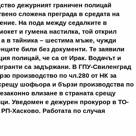
дство дежурният граничен полицай
твено сложена преграда в средата на
ение. На пода между седалките в
мокет и гумена настилка, той открил
, а в тайника – шестима мъже, чужди
нците били без документи. Те заявили
ия полицай, че са от Ирак. Водачът и
гранти са задържани. В ГПУ-Свиленград
рзо производство по чл.280 от НК за
срещу шофьора и бързи производства по
 незаконно влизане в страната срещу
ци. Уведомен е дежурен прокурор в ТО-
РП-Хасково. Работата по случая