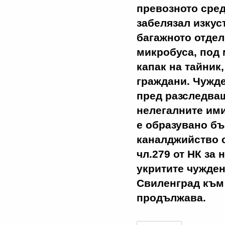
превозното сре
забелязал изкус
багажното отдел
микробуса, под 
капак на тайник
граждани. Чужде
пред разследващ
нелегалните ими
е образувано бъ
каналджийство 
чл.279 от НК за
укритите чужден
Свиленград към 
продължава.