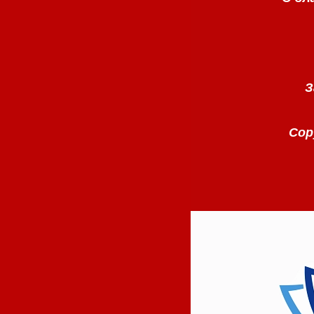
З
Copy