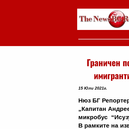
Граничен п
имигранти
15 Юли 2021г.
Нюз БГ Репортер
„Капитан Андрее
микробус “Исузу
В рамките на и