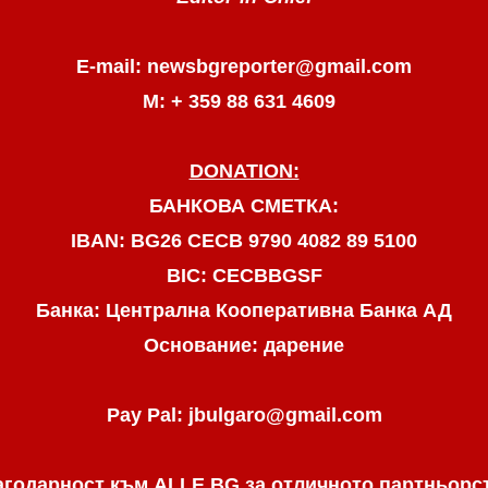
E-mail: newsbgreporter@gmail.com
М: + 359 88 631 4609
DONATION:
БАНКОВА СМЕТКА:
IBAN: BG26 CECB 9790 4082 89 5100
BIC: CECBBGSF
Банка: Централна Кооперативна Банка АД
Основание: дарение
Pay Pal: jbulgaro@gmail.com
агодарност към ALLE.BG
за отличното партньорс