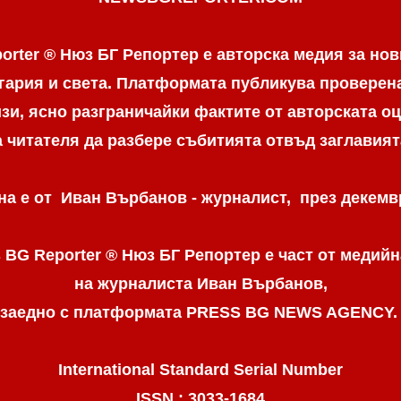
orter ® Нюз БГ Репортер е авторска медия за нов
гария и света. Платформата публикува провере
и, ясно разграничaйки фактите от авторската оц
а читателя да разбере събитията отвъд заглавият
а е от Иван Върбанов - журналист, през декемвр
 BG Reporter ® Нюз БГ Репортер
е част от медийн
на журналиста Иван Върбанов,
заедно с платформата PRESS BG NEWS AGENCY
International Standard Serial Number
ISSN : 3033-1684