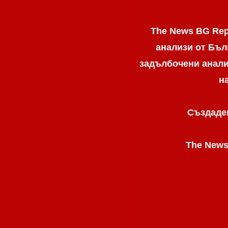
The News BG Rep
анализи от Бъл
задълбочени анализ
н
Създаден
The News