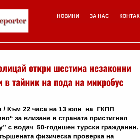
НОВИНИ
ЗА НАС
КОНТАК
олицай откри шестима незаконни
 в тайник на пода на микробус
 / Към 22 часа на 13 юли на ГКПП
во“ за влизане в страната пристигнал
” с водач 50-годишен турски гражданин.
звършената физическа проверка на