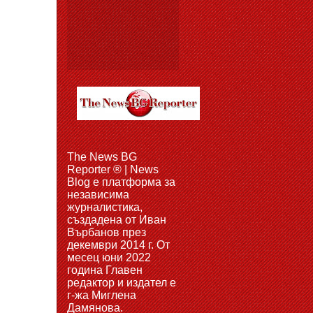
The News BG
Reporter ® | News
Blog e платформа за
независима
журналистика,
създадена от Иван
Върбанов през
декември 2014 г. От
месец юни 2022
година Главен
редактор и издател е
г-жа Миглена
Дамянова.