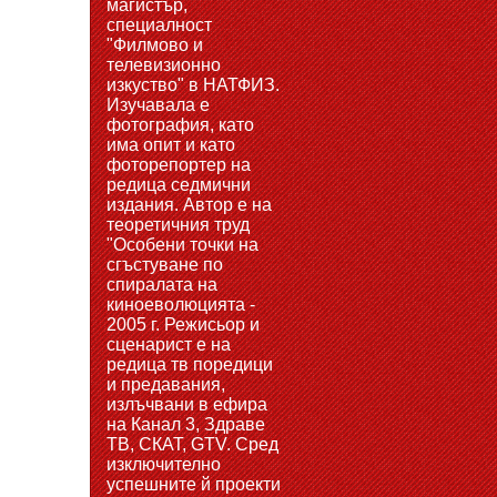
магистър,
специалност
"Филмово и
телевизионно
изкуство" в НАТФИЗ.
Изучавала е
фотография, като
има опит и като
фоторепортер на
редица седмични
издания. Автор е на
теоретичния труд
"Особени точки на
сгъстуване по
спиралата на
киноеволюцията -
2005 г. Режисьор и
сценарист е на
редица тв поредици
и предавания,
излъчвани в ефира
на Канал 3, Здраве
ТВ, СКАТ, GTV. Сред
изключително
успешните й проекти