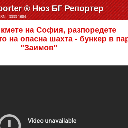
orter ® Нюз БГ Репортер
ISSN : 3033-1684
 кмете на София, разпоредете
о на опасна шахта - бункер в па
"Заимов"