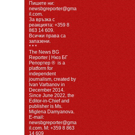
Пишете ни:
newsbgreporter@gma
il.com.
За връзка с
реакцията: +359 8
863 14 609.
Всички права са
запазени.
* * *
The News BG
Reporter | Нюз БГ
Репортер ® is a
platform for
independent
journalism, created by
Ivan Varbanov in
December 2014.
Since June 2022, the
Editor-in-Chief and
publisher is Ms.
Miglena Damyanova.
Е-mail:
newsbgreporter@gma
il.com. M: +359 8 863
14 609