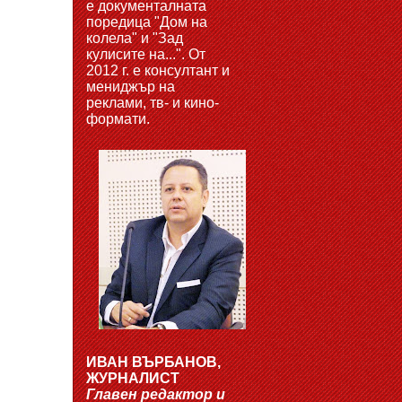
е документалната
поредица "Дом на
колела" и "Зад
кулисите на...". От
2012 г. е консултант и
мениджър на
реклами, тв- и кино-
формати.
ИВАН ВЪРБАНОВ,
ЖУРНАЛИСТ
Главен редактор и