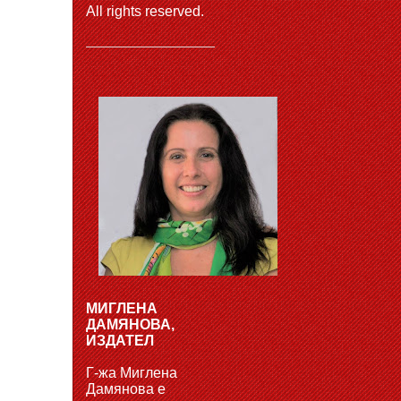
All rights reserved.
МИГЛЕНА
ДАМЯНОВА,
ИЗДАТЕЛ
Г-жа Миглена
Дамянова е