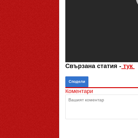
Свързана статия -
тук
Сподели
Коментари