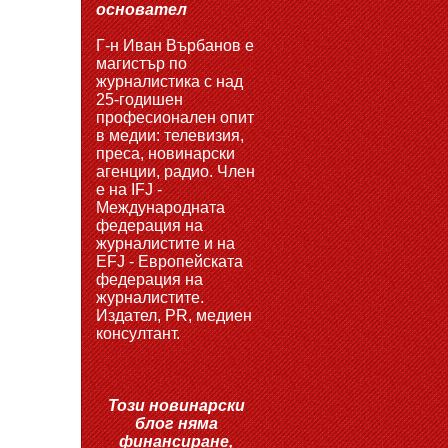
основател
Г-н Иван Върбанов е
магистър по
журналистика с над
25-годишен
професионален опит
в медии: телевизия,
преса, новинарски
агенции, радио. Член
е на IFJ -
Международната
федерация на
журналистите и на
EFJ - Европейската
федерация на
журналистите.
Издател, PR, медиен
консултант.
Този новинарски
блог няма
финансиране,