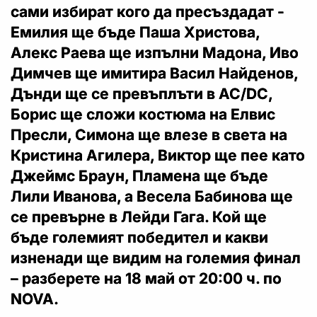
сами избират кого да пресъздадат -
Емилия ще бъде Паша Христова,
Алекс Раева ще изпълни Мадона, Иво
Димчев ще имитира Васил Найденов,
Дънди ще се превъплъти в AC/DC,
Борис ще сложи костюма на Елвис
Пресли, Симона ще влезе в света на
Кристина Агилера, Виктор ще пее като
Джеймс Браун, Пламена ще бъде
Лили Иванова, а Весела Бабинова ще
се превърне в Лейди Гага. Кой ще
бъде големият победител и какви
изненади ще видим на големия финал
– разберете на 18 май от 20:00 ч. по
NOVA.