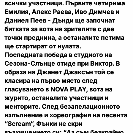
всички участници. Първите четирима
Емилия, Алекс Раева, Иво Димчев и
Даниел Пеев - Дънди ще започнат
битката за вота на зрителите с две
точки преднина, а останалите петима
ще стартират от нулата.
Последната победа в студиото на
Сезона-Слънце отиде при Виктор. В
образа на Джанет Джаксън той се
класира на първо място след
гласуването в NOVA PLAY, вота на
журито, останалите участници и
менторите. След безапелационното
изпълнение и хореография на песента
“Scream”, Фънки не скри
възхищението си: “Аз съм безкрайно