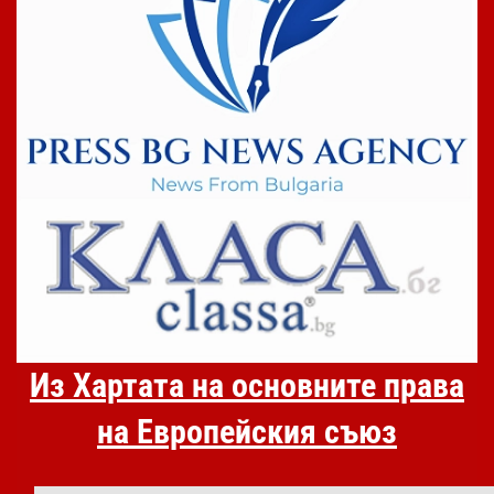
Из Хартата на основните права
на Европейския съюз