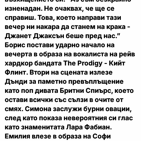
изненадан. Не очаквах, че ще се
справиш. Това, което направи тази
вечер ни накара да станем на крака -
Джанет Джаксън беше пред нас.”
Борис постави ударно начало на
вечерта в образа на вокалиста на рейв
хардкор бандата The Prodigy - Кийт
Флинт. Втори на сцената излезе
Дънди за паметно превъплъщение
като поп дивата Бритни Спиърс, което
остави всички със сълзи в очите от
смях. Симона заслужи бурни овации,
след като показа невероятния си глас
като знаменитата Лара Фабиан.
Емилия влезе в образа на Софи