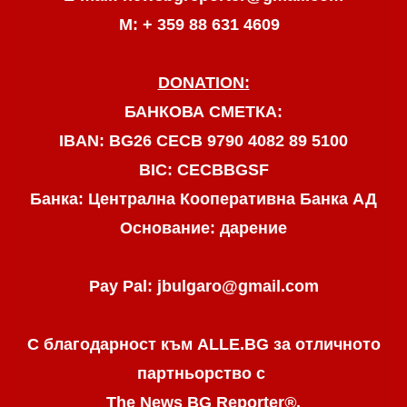
М: + 359 88 631 4609
DONATION:
БАНКОВА СМЕТКА:
IBAN: BG26 CECB 9790 4082 89 5100
BIC: CECBBGSF
Банка: Централна Кооперативна Банка АД
Основание: дарение
Pay Pal: jbulgaro@gmail.com
С благодарност към ALLE.BG
за отличното
партньорство с
The News BG Reporter
®
.