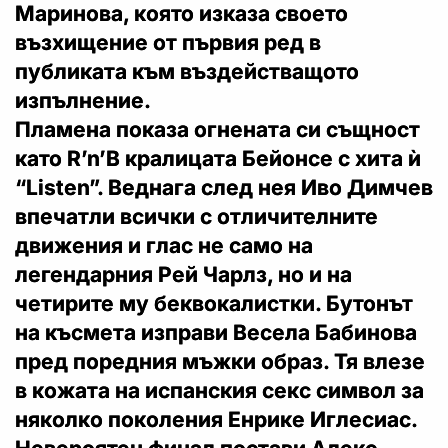
Маринова, която изказа своето
възхищение от първия ред в
публиката към въздействащото
изпълнение.
Пламена показа огнената си същност
като R’n’B кралицата Бейонсе с хита ѝ
“Listen”. Веднага след нея Иво Димчев
впечатли всички с отличителните
движения и глас не само на
легендарния Рей Чарлз, но и на
четирите му беквокалистки. Бутонът
на късмета изправи Весела Бабинова
пред поредния мъжки образ. Тя влезе
в кожата на испанския секс символ за
няколко поколения Енрике Иглесиас.