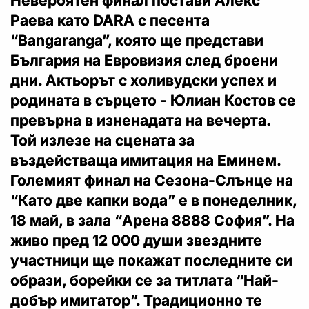
Невероятен финал постави Алекс
Раева като DARA с песента
“Bangaranga”, която ще представи
България на Евровизия след броени
дни. Актьорът с холивудски успех и
родината в сърцето - Юлиан Костов се
превърна в изненадата на вечерта.
Той излезе на сцената за
въздействаща имитация на Еминем.
Големият финал на Сезона-Слънце на
“Като две капки вода” е в понеделник,
18 май, в зала “Арена 8888 София”. На
живо пред 12 000 души звездните
участници ще покажат последните си
образи, борейки се за титлата “Най-
добър имитатор”. Традиционно те