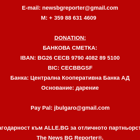
E-mail: newsbgreporter@gmail.com
М: + 359 88 631 4609
DONATION:
БАНКОВА СМЕТКА:
IBAN: BG26 CECB 9790 4082 89 5100
BIC: CECBBGSF
Банка: Централна Кооперативна Банка АД
Основание: дарение
Pay Pal: jbulgaro@gmail.com
агодарност към ALLE.BG
за отличното партньорс
The News BG Reporter
®
.