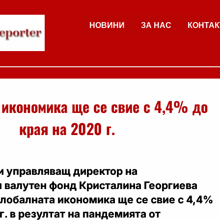
НОВИНИ
ЗА НАС
КОНТАК
 икономика ще се свие с 4,4% до
края на 2020 г.
и управляващ директор на
валутен фонд Кристалина Георгиева
глобалната икономика ще се свие с 4,4%
г. в резултат на пандемията от