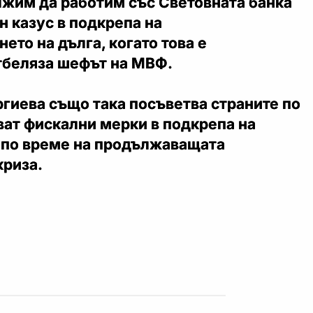
лжим да работим със Световната банка
н казус в подкрепа на
ето на дълга, когато това е
тбеляза шефът на МВФ.
гиева също така посъветва страните по
ват фискални мерки в подкрепа на
 по време на продължаващата
криза.