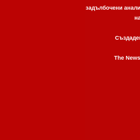
задълбочени анализ
н
Създаден
The News