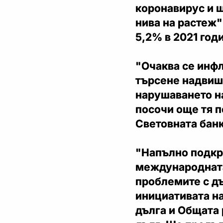
коронавирус и 
нива на растеж"
5,2% в 2021 год
"Очаква се инфл
търсене надвиш
нарушаването на
посочи още тя п
Световната банк
"Напълно подкр
международната
проблемите с д
инициативата на
дълга и Общата