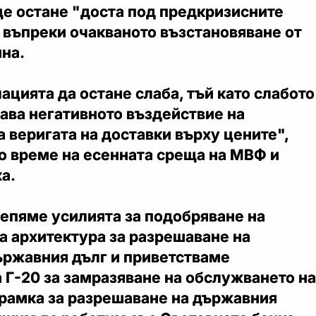
ще остане "доста под предкризисните
 въпреки очакваното възстановяване от
ина.
ацията да остане слаба, тъй като слабото
ава негативното въздействие на
 веригата на доставки върху цените",
о време на есенната среща на МВФ и
а.
епяме усилията за подобряване на
 архитектура за разрешаване на
ържавния дълг и приветстваме
 Г-20 за замразяване на обслужването на
 рамка за разрешаване на държавния