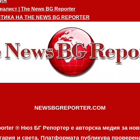
ИЯ
алист | The News BG Reporter
ТИКА НА THE NEWS BG REPORTER
NEWSBGREPORTER.COM
orter ® Нюз БГ Репортер е авторска медия за нов
гария и света. Платформата публикува провере