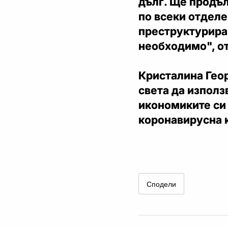
дълг. Ще продъ
по всеки отделе
преструктуриран
необходимо", о
Кристалина Геор
света да използ
икономиките си
коронавирусна 
Сподели