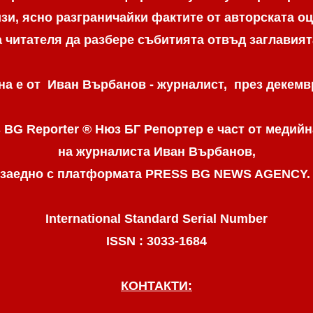
и, ясно разграничaйки фактите от авторската оц
а читателя да разбере събитията отвъд заглавият
а е от Иван Върбанов - журналист, през декемвр
 BG Reporter ® Нюз БГ Репортер
е част от медийн
на журналиста Иван Върбанов,
заедно с платформата PRESS BG NEWS AGENCY
International Standard Serial Number
ISSN : 3033-1684
КОНТАКТИ: