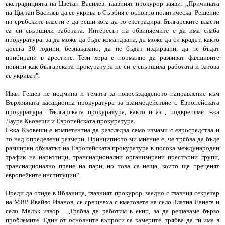
екстрадицията на Цветан Василев, главният прокурор заяви: „Причината
на Цветан Василев да се укрива в Сърбия е основно политическа. Решение
на сръбските власти е да реши кога да го екстрадира. Българските власти
са си свършили работата. Интересът на обвиняемите е да има слаба
прокуратура, за да може да бъде командвана, да може да си крадат, както
досега 30 години, безнаказано, да не бъдат издирвани, да не бъдат
прибирани в арестите. Тези хора е нормално да развиват фалшивите
новини как българската прокуратура не си е свършила работата и затова
се укриват".
Иван Гешев не подмина и темата за новосъздаденото направление към
Върховната касационна прокуратура за взаимодействие с Европейската
прокуратура. "Българската прокуратура, както и аз , подкрепяме г-жа
Лаура Кьовеши и Европейската прокуратура.
Г-жа Кьовеши е компетентна да разследва само измами с евросредства и
то над определени размери. Принципното ми мнение е, че трябва да бъде
разширен обхватът на Европейската прокуратура в посока международен
трафик на наркотици, транснационални организирани престъпни групи,
транснационално пране на пари, но това са неща, които ще преценят
европейките институции“.
Преди да отиде в Ябланица, главният прокурор, заедно с главния секретар
на МВР Ивайло Иванов, се срещнаха с кметовете на село Златна Панега и
село Малък извор. „Трябва да работим в екип, за да решаваме бързо
проблемите. Един от основните въпроси са камерите, трябва да ги има в