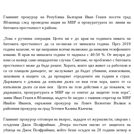
Главният прокурор на Република България Иван Гешев посети град
Ябланица след проведена акция на МВР и прокуратурата по линия на
битовата престъпност в района.
„Това е рутинна операция. Целта ни е до края на годината нивата на
битовата престъпност да са по-ниски от миналата година. През 2019
година казахме, че ще направим всичко възможно да намалим телефонните
измами. В края на миналата година те паднаха с 40-50 %. От януари до
юни са налице само инцидентни случаи. Смятаме, че проблемът с битовата
престъпност може да бъде решен. Хората, които цял живот са работили и
са си плащали данъците, не заслужават да бъдат убивани, изнасилвани,
запалвани в къщите си, да прекарват отредените им години в страх.
Държавата е длъжна да изпълни дълга си към тези хора, както те са
изпълнили дълга си към нея. Целта на тези действия е да покажем, че
държавата, прокуратурата и МВР ще се опитат да защитят тези хора",
заяви Иван Гешев в Ябланица, където бе заедно с главния секретар на МВР
Ивайло Иванов, окръжния прокурор на Ловеч Валентин Вълков и
районния прокурор на град Тетевен Калина Кънчева.
Главният прокурор отговори на въпрос, зададен от журналисти, свързан с
осъдения Джок Полфрийман. „Вчера постъпи писмо от защитата на
убиеца на Джок Полфрийман, който беше осъден на 20 години затвор и