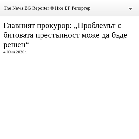
The News BG Reporter ® Нюз БГ Репортер
Главният прокурор: „Проблемът с
НОВИНИ
битовата престъпност може да бъде
ЗА НАС
решен“
4 Юни 2020г.
КОНТАКТИ
ВИДЕО
DONATION
ISSN : 3033-1684
Иван Върбанов – журналист | The News BG Reporter
РЕДАКЦИОННА ПОЛИТИКА НА THE NEWS BG REPORTER