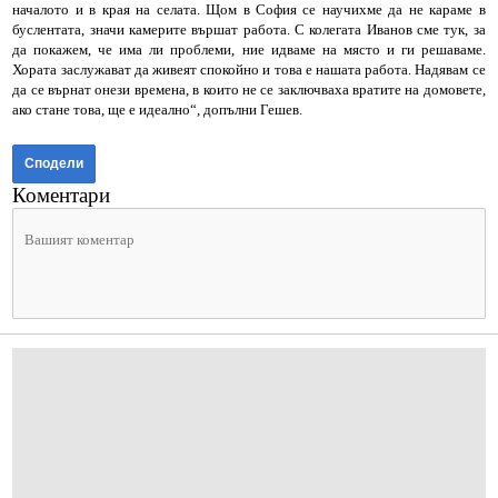
началото и в края на селата. Щом в София се научихме да не караме в
буслентата, значи камерите вършат работа. С колегата Иванов сме тук, за
да покажем, че има ли проблеми, ние идваме на място и ги решаваме.
Хората заслужават да живеят спокойно и това е нашата работа. Надявам се
да се върнат онези времена, в които не се заключваха вратите на домовете,
ако стане това, ще е идеално“, допълни Гешев.
Сподели
Коментари