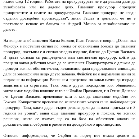
излезе след 12 години. Работата на прокуратурата не е да решава дали да
възобновява или не дадено дело. Главният прокурор определя
приоритетите и целите на прокуратурата. Главният прокурор не следи
отделни досъдебни производства“, заяви Гешев и допълни, че не е
постъпвало искане от бащата на Андрей Монов за възобновяване на
делото.
На въпрос за обвиняемия Васил Божков, Иван Гешев отговори: „Освен във
Фейсбук е постъпил сигнал по имейл от обвиняемия Божков до главният
прокурор, постъпил е и сигнал от едно издание, близко до Цветан Василев.
И двата сигнала са разпределени към съответния прокурор, който да
прецени какви действия може да се извършат. Прокуратурата е длъжна да
провери всички обстоятелства, независимо дали представляват анимация,
дали са комикси или нещо друго забавно. Фейсбук не е нормалния начин за
подаване на информация. Всеки сам преценява по какъв начин да изгради
защитната си стратегия. Така, както други подсъдими или обвиняеми,
които имат медийно влияние като г-н Ивайло Прокопиев, г-н Огнян Донев и
г-н Цветан Василев, преценяват кога и как да защитават медийно г-н
Божков. Конкретните преценки по конкретните казуси са на наблюдаващия
прокурор. Така, както даден съдия решава дали да намали присъдата с 8
години на убиец", заяви още главният прокурор и поясни, че всички
решения, които се взимат, ще са на база на обективен анализ на
доказателствата, събрани в рамките на досъдебното производство.
Относно информацията, че Сърбия за поред път отлага делото за