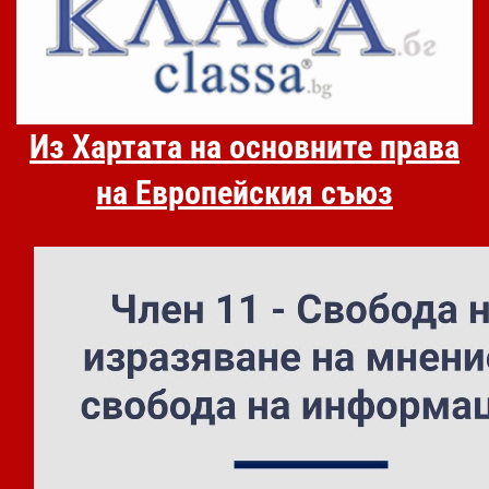
Из Хартата на основните права
на Европейския съюз