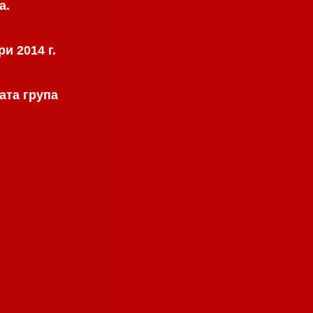
а.
и 2014 г.
ата група
.