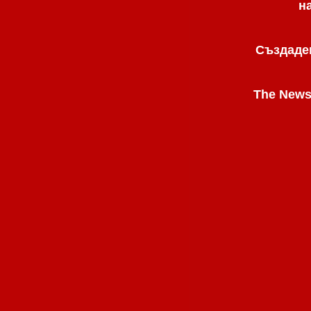
н
Създаден
The News