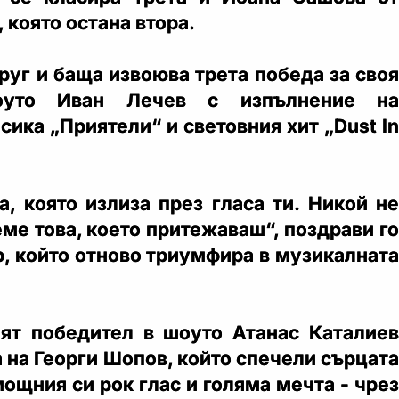
, която остана втора.
руг и баща извоюва трета победа за своя
оуто Иван Лечев с изпълнение на
сика „Приятели“ и световния хит „Dust In
а, която излиза през гласа ти. Никой не
ме това, което притежаваш“, поздрави го
р, който отново триумфира в музикалната
ят победител в шоуто Атанас Каталиев
 на Георги Шопов, който спечели сърцата
мощния си рок глас и голяма мечта - чрез