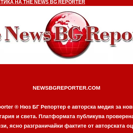
ТИКА НА THE NEWS BG REPORTER
NEWSBGREPORTER.COM
orter ® Нюз БГ Репортер е авторска медия за нов
гария и света. Платформата публикува провере
и, ясно разграничaйки фактите от авторската оц