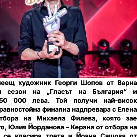
пеещ художник Георги Шопов от Варна
и сезон на „Гласът на България“ и
 50 000 лева. Той получи най-висок
 равностойна финална надпревара с Елена
тбора на Михаела Филева, която зае
о, Юлия Йорданова – Керана от отбора на
о се класира трета и Йоана Сашова от