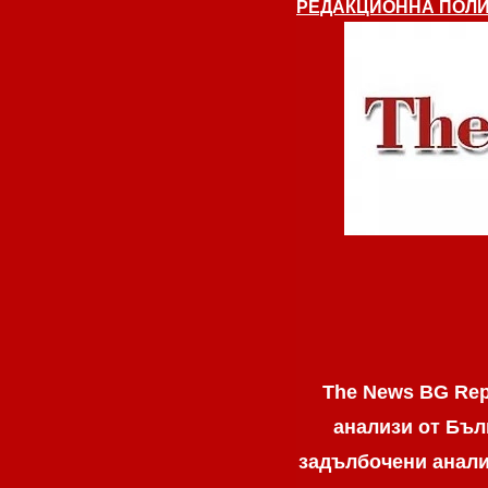
РЕДАКЦИОННА ПОЛИ
The News BG Rep
анализи от Бъл
задълбочени анализ