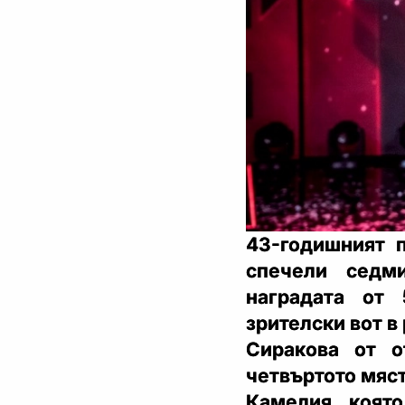
43-годишният 
спечели седм
наградата от
зрителски вот в
Сиракова от о
четвъртото мяст
Камелия, коят