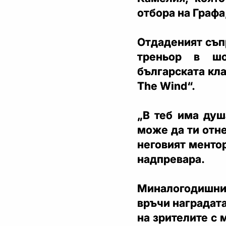
отбора на Графа
Отдаденият съп
треньор в ш
българската кла
The Wind“.
„В теб има душ
може да ти отне
неговият менто
надпревара.
Миналогодишни
връчи наградата
на зрителите с 