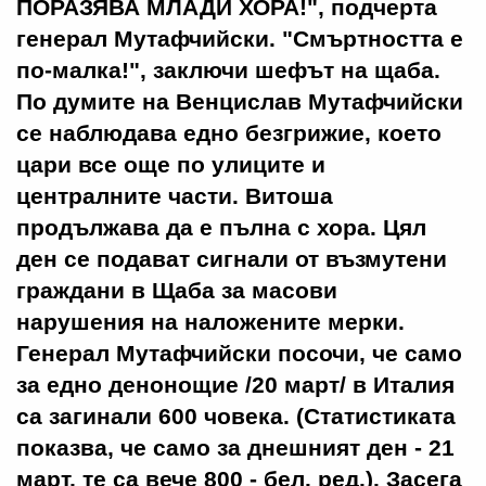
ПОРАЗЯВА МЛАДИ ХОРА!", подчерта
генерал Мутафчийски. "Смъртността е
по-малка!", заключи шефът на щаба.
По думите на Венцислав Мутафчийски
се наблюдава едно безгрижие, което
цари все още по улиците и
централните части. Витоша
продължава да е пълна с хора. Цял
ден се подават сигнали от възмутени
граждани в Щаба за масови
нарушения на наложените мерки.
Генерал Мутафчийски посочи, че само
за едно денонощие /20 март/ в Италия
са загинали 600 човека. (Статистиката
показва, че само за днешният ден - 21
март, те са вече 800 - бел. ред.). Засега