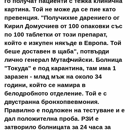
го получат пациенти с тежка клинична
картина. Той не може да се пие като
превенция. "Получихме дарениего ог
Кирил Домусчиев от 100 опаковки със
по 100 таблетки от този препарат,
който е изкупен някъде в Европа. Той
беше доставен в щаба", потвърди
лично генерал Мутафчийски. Болница
"Токуда" е под карантина, там има 1
заразен - млад мъж на около 34
години, който се намира в
белодробното отделение. Той е с
двустранна бронхопвевмония.
Правилно е подложен на тестуване и е
дал положителна проба. РЗИ е
затворило болницата за 24 часа за