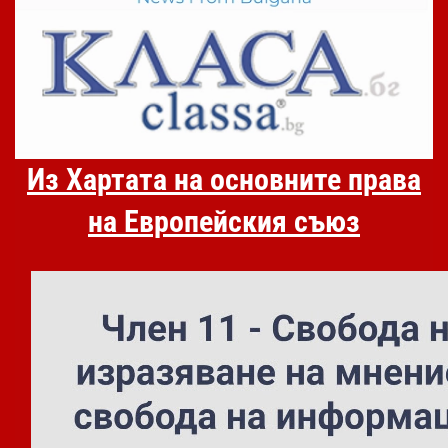
Из Хартата на основните права
на Европейския съюз