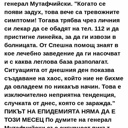
генерал Мутафчийски. "Когато се
появи задух, това вече са тревожните
симптоми! Тогава трябва чрез личния
си лекар да се обадят на тел. 112 и да
пристигне линейка, за да ги извози в
болницата. От Спешна помощ знаят в
кое лечебно заведение да ги насочват
и с каква леглова база разполагат.
Ситуацията от днешния ден показва
създаване на хаос, който ние не бихме
да овладеем по никакъв начин. Това е
изключително неприятна тенденция,
случката от днес, която се заражда."
ПИКЪТ НА ЕПИДЕМИЯТА НЯМА ДА Е
ТОЗИ МЕСЕЦ По думите на генерал
Мутафчийски със сигурност пикът