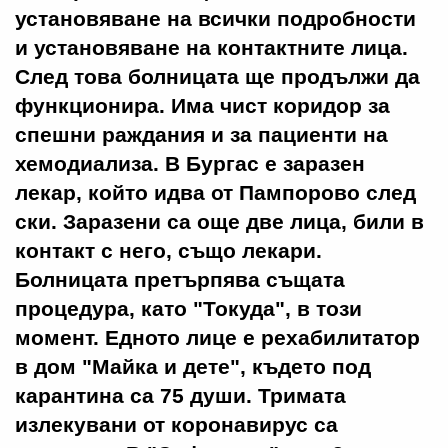
установяване на всички подробности
и установяване на контактните лица.
След това болницата ще продължи да
функционира. Има чист коридор за
спешни раждания и за пациенти на
хемодиализа. В Бургас е заразен
лекар, който идва от Пампорово след
ски. Заразени са още две лица, били в
контакт с него, също лекари.
Болницата претърпява същата
процедура, като "Токуда", в този
момент. Едното лице е рехабилитатор
в дом "Майка и дете", където под
карантина са 75 души. Тримата
излекувани от коронавирус са