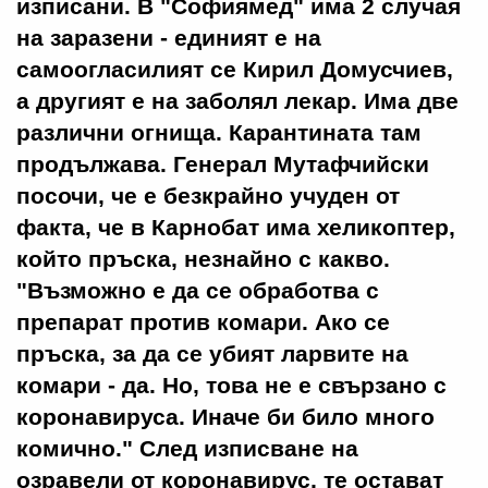
изписани. В "Софиямед" има 2 случая
на заразени - единият е на
самоогласилият се Кирил Домусчиев,
а другият е на заболял лекар. Има две
различни огнища. Карантината там
продължава. Генерал Мутафчийски
посочи, че е безкрайно учуден от
факта, че в Карнобат има хеликоптер,
който пръска, незнайно с какво.
"Възможно е да се обработва с
препарат против комари. Ако се
пръска, за да се убият ларвите на
комари - да. Но, това не е свързано с
коронавируса. Иначе би било много
комично." След изписване на
озравели от коронавирус, те остават