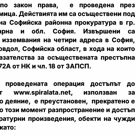
 по закон права, е проведена през
мица. Действията им са осъществени под
на Софийска районна прокуратура в гр.
арна и обл. София. Извършени са
 изземвания на четири адреса в София,
овдол, Софийска област, в хода на които
азателства за осъществената престъпна
72А от НК и чл. 18 от ЗАПСП.
а проведената операция достъпът до
т www.spiralata.net, използван за
о деяние, е преустановен, прекратено е
до този момент разпространение и достъп
ратурни произведения, обекти на чужди
като: