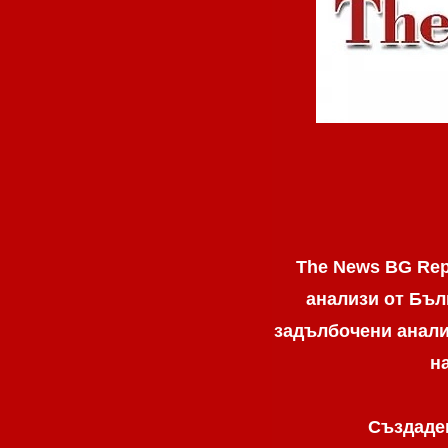
The News BG Rep
анализи от Бъл
задълбочени анализ
н
Създаден