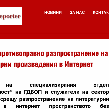
НОВИНИ
ЗА НАС
КОНТАК
противоправно разпространение на
урни произведения в Интернет
а на специализирания отдел
ност“ на ГДБОП и служители на сектор
срещу разпространение на литературни
я в интернет пространството без