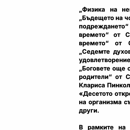
„Физика на н
„Бъдещето на ч
подреждането“
времето“ от С
времето“ от 
„Седемте духо
удовлетворен
„Боговете още 
родители“ от 
Клариса Пинкол
«Десетото откр
на организма с
други.
В рамките на 