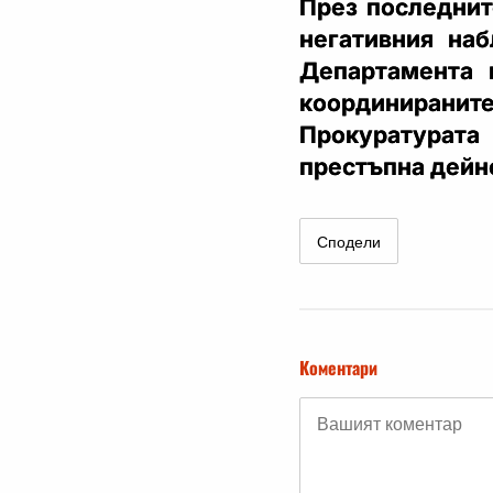
През последнит
негативния на
Департамента 
координиранит
Прокуратурат
престъпна дейн
Сподели
Коментари