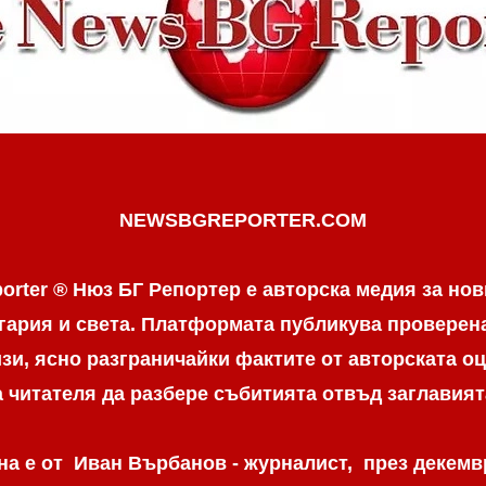
NEWSBGREPORTER.COM
orter ® Нюз БГ Репортер е авторска медия за нов
гария и света. Платформата публикува провере
и, ясно разграничaйки фактите от авторската оц
а читателя да разбере събитията отвъд заглавият
а е от Иван Върбанов - журналист, през декемвр