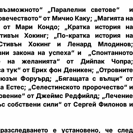
евъзможното“ „Паралелни светове“ и
овечеството“ от Мичио Каку; „Магията на
 от Мари Кондо; „Кратка история на
тивън Хокинг; „По-кратка история на
Стивън Хокинг и Ленард Млодинов;
вни закона на успеха“ и „Спонтанното
ие на желанията“ от Дийпак Чопра;
са тук“ от Ерих фон Деникен; „Отровните
Сюзън Форуърд; „Бягащата с вълци“ от
а Естес; „Селестинското пророчество“ и
овение“ от Джеймс Редфийлд; „Лечение
ъс собствени сили“ от Сергей Филонов и
разследването е установено, че след