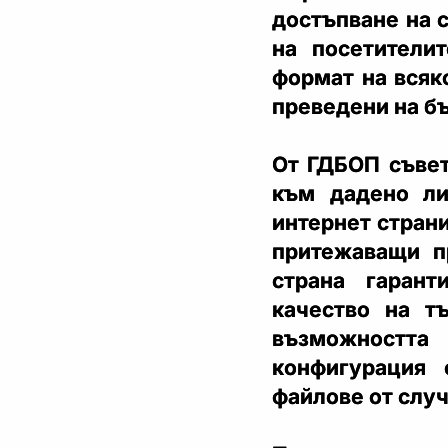
достъпване на 
на посетители
формат на всяк
преведени на б
От ГДБОП съвет
към дадено ли
интернет стран
притежаващи пр
страна гарант
качество на тъ
възможността
конфигурация 
файлове от случ