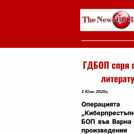
ГДБОП спря 
литерат
3 Юни 2020г.
Операцият
„Киберпрестъп
БОП във Варна 
произведени