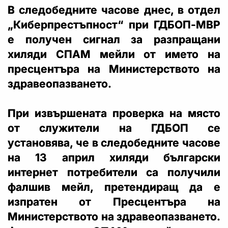
В следобедните часове днес, в отдел
„Киберпрестъпност“ при ГДБОП-МВР
е получен сигнал за разпращани
хиляди СПАМ мейли от името на
пресцентъра на Министерството на
здравеопазването.
При извършената проверка на място
от служители на ГДБОП се
установява, че в следобедните часове
на 13 април хиляди български
интернет потребители са получили
фалшив мейл, претендиращ да е
изпратен от Пресцентъра на
Министерството на здравеопазването.