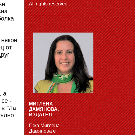
ки,
All rights reserved.
вна
болка
 някои
ц от
друг
, а
се -
МИГЛЕНА
 в "Ла
ДАМЯНОВА,
пълно
ИЗДАТЕЛ
Г-жа Миглена
Дамянова е