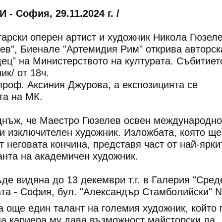
 София, 29.11.2024 г. /
арски оперен артист и художник Никола Гюзел
ев", Биенале "Артемидия Рим" открива авторск
ец" на Министерството на културата. Събитиет
ик/ от 18ч.
проф. Аксиния Джурова, а експозицията се
та на МК.
нъж, че Маестро Гюзелев освен международно
 и изключителен художник. Изложбата, която ще
т неговата кончина, представя част от най-ярки
анта на академичен художник.
де видяна до 13 декември т.г. в Галерия "Сред
та - София, бул. "Александър Стамболийски" 
а още един талант на големия художник, който 
а кариера му дава възможност майсторски да