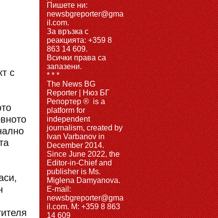
Пишете ни:
newsbgreporter@gma
il.com.
За връзка с
реакцията: +359 8
863 14 609.
Всички права са
запазени.
кт с
* * *
The News BG
Reporter | Нюз БГ
Репортер ® is a
ото
platform for
овното
independent
journalism, created by
нално
Ivan Varbanov in
та
December 2014.
Since June 2022, the
Editor-in-Chief and
publisher is Ms.
аси,
Miglena Damyanova.
н
Е-mail:
newsbgreporter@gma
il.com. M: +359 8 863
тителя
14 609