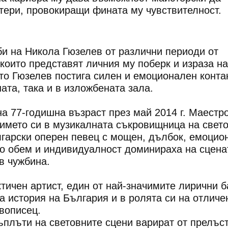
тери, провокиращи фината му чувствителност.
и на Никола Гюзелев от различни периоди от
 които представят личния му поберк и израза на
ито Гюзелев постига силен и емоционален конта
ната, така и в изложбената зала.
а 77-годишна възраст през май 2014 г. Маестр
 името си в музикалната съкровищница на свет
лгарски оперен певец с мощен, дълбок, емоцио
то обем и индивидуалност доминираха на сцена
и в чужбина.
тичен артист, един от най-значимите лирични б
та история на България и в ролята си на отличе
вописец.
въплъти на световните сцени варират от прелъс