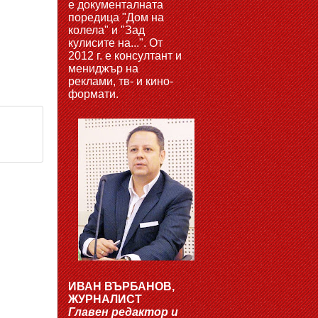
е документалната
поредица "Дом на
колела" и "Зад
кулисите на...". От
2012 г. е консултант и
мениджър на
реклами, тв- и кино-
формати.
ИВАН ВЪРБАНОВ,
ЖУРНАЛИСТ
Главен редактор и