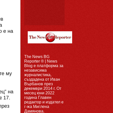
ев
а
о е на
The News BG
Reporter ® | News
Blog e платформа за
независима
те му
журналистика,
създадена от Иван
Върбанов през
декември 2014 г. От
ец" на
месец юни 2022
№ 17.
година Главен
редактор и издател е
през
г-жа Миглена
Дамянова.