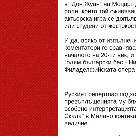
в "Дон Жуан" на Моцарт 
роли, които той оживява
актьорска игра се допъл
или студени от жестокост
И да, всяко от изпълнен
коментатори го сравнява
началото на 20-ти век, и
голям български бас - Н
Филаделфийската опера 
Руският репертоар подх
превъплъщенията му бях
особено интерпретацията
Скала" в Милано критика
величие".