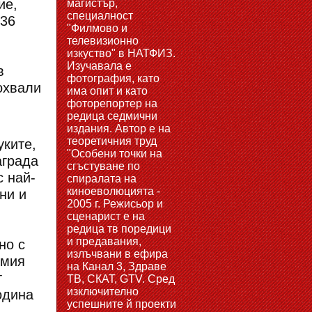
ие,
магистър,
специалност
 36
"Филмово и
телевизионно
изкуство" в НАТФИЗ.
Изучавала е
в
фотография, като
охвали
има опит и като
фоторепортер на
редица седмични
издания. Автор е на
теоретичния труд
уките,
"Особени точки на
аграда
сгъстуване по
с най-
спиралата на
киноеволюцията -
ни и
2005 г. Режисьор и
сценарист е на
редица тв поредици
и предавания,
но с
излъчвани в ефира
емия
на Канал 3, Здраве
т
ТВ, СКАТ, GTV. Сред
изключително
одина
успешните й проекти