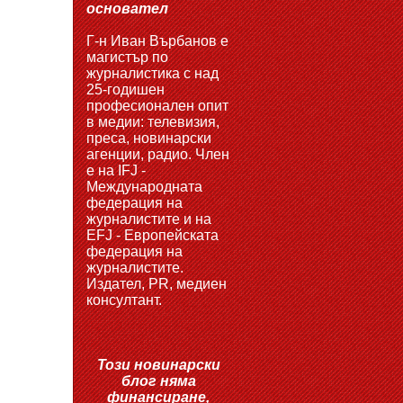
основател
Г-н Иван Върбанов е
магистър по
журналистика с над
25-годишен
професионален опит
в медии: телевизия,
преса, новинарски
агенции, радио. Член
е на IFJ -
Международната
федерация на
журналистите и на
EFJ - Европейската
федерация на
журналистите.
Издател, PR, медиен
консултант.
Този новинарски
блог няма
финансиране,