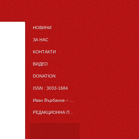
НОВИНИ
ЗА НАС
КОНТАКТИ
ВИДЕО
DONATION
ISSN : 3033-1684
Иван Върбанов – журналист | The News BG Reporter
РЕДАКЦИОННА ПОЛИТИКА НА THE NEWS BG REPORTER