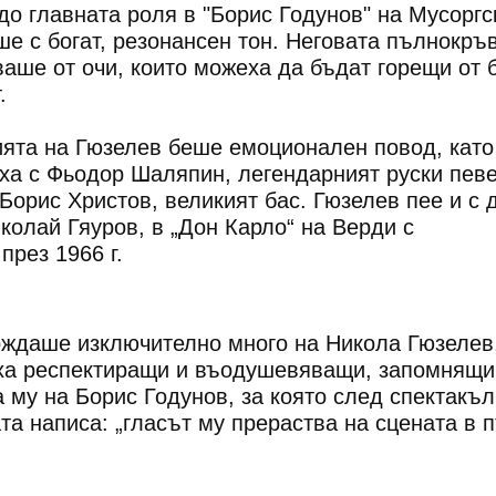
до главната роля в "Борис Годунов" на Мусоргс
ше с богат, резонансен тон. Неговата пълнокръ
ваше от очи, които можеха да бъдат горещи от 
.
ията на Гюзелев беше емоционален повод, като
ха с Фьодор Шаляпин, легендарният руски певе
 Борис Христов, великият бас. Гюзелев пее и с 
иколай Гяуров, в „Дон Карло“ на Верди с
през 1966 г.
ождаше изключително много на Никола Гюзелев
а респектиращи и въодушевяващи, запомнящи 
 му на Борис Годунов, за която след спектакъл
та написа: „гласът му прераства на сцената в 