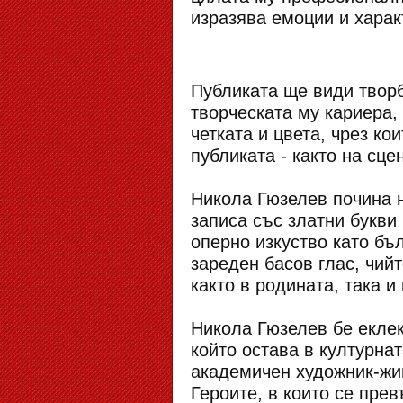
изразява емоции и харак
Публиката ще види творб
творческата му кариера,
четката и цвета, чрез ко
публиката - както на сце
Никола Гюзелев почина н
записа със златни букви
оперно изкуство като бъ
зареден басов глас, чий
както в родината, така 
Никола Гюзелев бе еклек
който остава в културна
академичен художник-жи
Героите, в които се пре