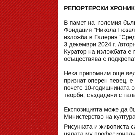
РЕПОРТЕРСКИ ХРОНИКИ -
В памет на големия бълг
Фондация "Никола Гюзел
изложба в Галерия "Сред
3 декември 2024 г. /вторн
Куратор на изложбата е 
осъществява с подкрепа
Нека припомним още вед
признат оперен певец, е
почете 10-годишнината о
творби, създадени с тал
Експозицията може да бъ
Министерство на култура
Рисунката и живописта с
цялата му професионалн