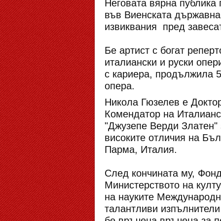
Неговата вярна публика 
във Виенската държавна 
извиквания пред завеса
Бе артист с богат репер
италиански и руски опер
с кариера, продължила 5
оп
Никола Гюзелев е Доктор
Комендатор на Италианс
"Джузепе Верди Златен" 
високите отличия на Бъл
Парма, Италия.
След кончината му, Фонд
Министерството на култ
на науките Международна
талантливи изпълнители 
бе връчена връчена за п