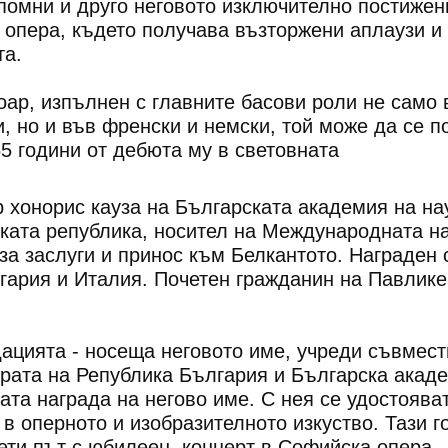
помни и друго неговото изключително постижен
опера, където получава възторжени аплаузи и
та.
тоар, изпълнен с главните басови роли не само 
и, но и във френски и немски, той може да се п
5 години от дебюта му в световната
ера.
 хонорис кауза на Българската академия на на
ката република, носител на Международната н
за заслуги и принос към Белкантото. Награден 
гария и Италия. Почетен гражданин на Павлике
ацията - носеща неговото име, учреди съвмест
урата на Република България и Българска акад
та награда на негово име. С нея се удостоява
в оперното и изобразителното изкуство. Тази г
ети път с юбилеен концерт в Софийска опера.