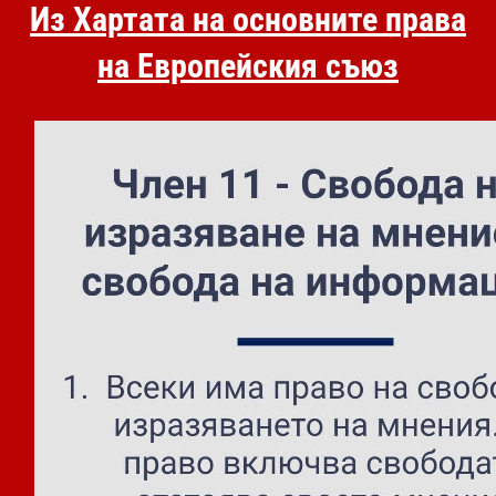
Из Хартата на основните права
на Европейския съюз