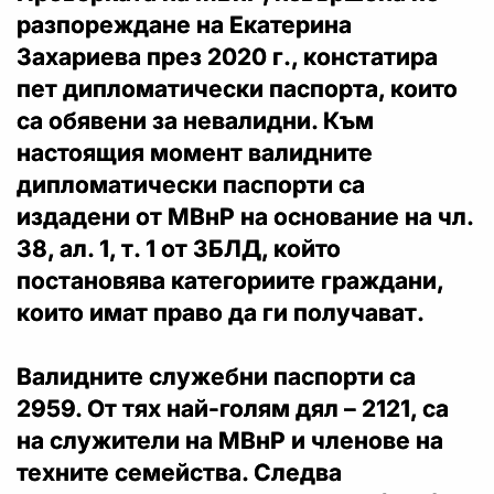
разпореждане на Екатерина
Захариева през 2020 г., констатира
пет дипломатически паспорта, които
са обявени за невалидни. Към
настоящия момент валидните
дипломатически паспорти са
издадени от МВнР на основание на чл.
38, ал. 1, т. 1 от ЗБЛД, който
постановява категориите граждани,
които имат право да ги получават.
Валидните служебни паспорти са
2959. От тях най-голям дял – 2121, са
на служители на МВнР и членове на
техните семейства. Следва