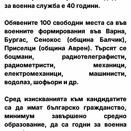
за военна служба е 40 години.
Обявените 100 свободни места са във
военните формирования във Варна,
Бургас, Сенокос (община Балчик),
Приселци (община Аврен). Търсят се
боцмани, радиотелеграфисти,
радиометристи, механици,
електромеханици, машинисти,
водолаз, шофьори и др.
Сред изискванията към кандидатите
са да имат българско гражданство,
минимум завършено средно
образование, да са годни за военна