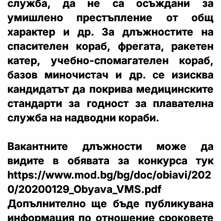
служба, да не са осъждани за
умишлено престъпление от общ
характер и др. За длъжностите на
спасителен кораб, фрегата, ракетен
катер, учебно-спомагателен кораб,
базов миночистач и др. се изисква
кандидатът да покрива медицинските
стандарти за годност за плавателна
служба на надводни кораби.
Вакантните длъжности може да
видите в обявата за конкурса тук
https://www.mod.bg/bg/doc/obiavi/202
0/20200129_Obyava_VMS.pdf
Допълнително ще бъде публикувана
информация по отношение сроковете