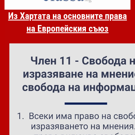
Из Хартата на основните права
на Европейския съюз