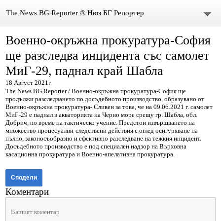
The News BG Reporter ® Нюз БГ Репортер
Военно-окръжна прокуратура-София
НОВИНИ
ще разследва инцидента със самолет
ЗА НАС
МиГ-29, паднал край Шабла
18 Август 2021г.
КОНТАКТИ
The News BG Reporter / Военно-окръжна прокуратура-София ще
продължи разследването по досъдебното производство, образувано от
ВИДЕО
Военно-окръжна прокуратура- Сливен за това, че на 09.06.2021 г. самолет
МиГ-29 е паднал в акваторията на Черно море срещу гр. Шабла, обл.
Добрич, по време на тактическо учение. Предстои извършването на
DONATION
множество процесуални-следствени действия с оглед осигуряване на
пълно, законосъобразно и ефективно разследване на тежкия инцидент.
Досъдебното производство е под специален надзор на Върховна
ISSN : 3033-1684
касационна прокуратура и Военно-апелативна прокуратура.
Иван Върбанов – журналист | The News BG Reporter
Сподели
Коментари
РЕДАКЦИОННА ПОЛИТИКА НА THE NEWS BG REPORTER