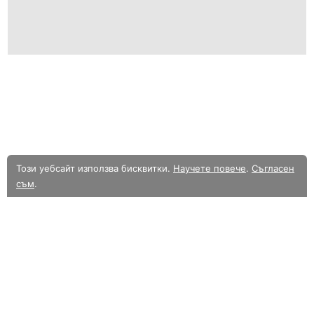
Този уебсайт използва бисквитки.
Научете повече
.
Съгласен
съм
.
В момента разглеждате олекотената мобилна версия на уебсайта.
Към
пълната версия.
Уебсайт в Alle.bg