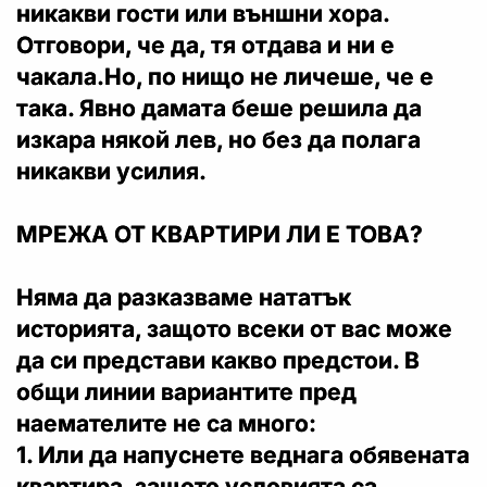
никакви гости или външни хора.
Отговори, че да, тя отдава и ни е
чакала.Но, по нищо не личеше, че е
така. Явно дамата беше решила да
изкара някой лев, но без да полага
никакви усилия.
МРЕЖА ОТ КВАРТИРИ ЛИ Е ТОВА?
Няма да разказваме нататък
историята, защото всеки от вас може
да си представи какво предстои. В
общи линии вариантите пред
наемателите не са много:
1. Или да напуснете веднага обявената
квартира, защото условията са