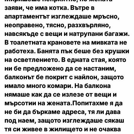
заяви, че има котка. Вътре в
апартаментът изглеждаше мръсно,
неоправено, тясно, разхвърляно,
навсякъде с вещи и натрупани багажи.
В тоалетната крановете на мивката не
работеха. Банята пък беше без крушки
на осветлението. В едната стая, която
ни бе предложено да се настаним,
балконът бе покрит с найлон, защото
имало много комари. На балкона
нямаше как да се излезе от вещи и
мърсотии на жената.Попитахме я да
не би да бъркаме адреса, тя ли дава
под наем, защото изглеждаше сякаш
тя си живее в жилището и не очаква