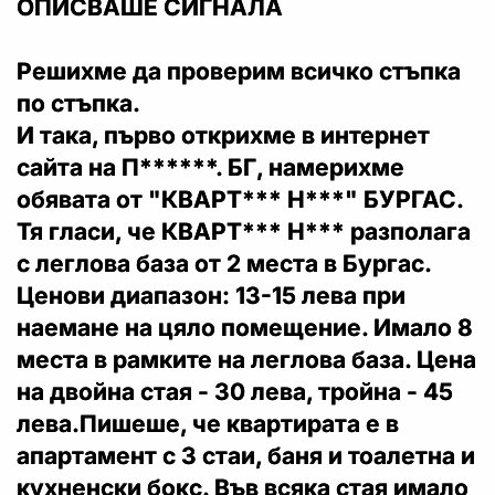
ОПИСВАШЕ СИГНАЛА
Решихме да проверим всичко стъпка
по стъпка.
И така, първо открихме в интернет
сайта на П******. БГ, намерихме
обявата от "КВАРТ*** Н***" БУРГАС.
Тя гласи, че КВАРТ*** Н*** разполага
с леглова база от 2 места в Бургас.
Ценови диапазон: 13-15 лева при
наемане на цяло помещение. Имало 8
места в рамките на леглова база. Цена
на двойна стая - 30 лева, тройна - 45
лева.Пишеше, че квартирата е в
апартамент с 3 стаи, баня и тоалетна и
кухненски бокс. Във всяка стая имало