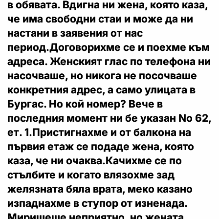
в обявата. Вдигна ни жена, която каза,
че има свободни стаи и може да ни
настани в заявения от нас
период.Договорихме се и поехме към
адреса. Женският глас по телефона ни
насочваше, но никога не посочваше
конкретния адрес, а само улицата в
Бургас. Но кой номер? Вече в
последния момент ни бе указан No 62,
ет. 1.Пристигнахме и от балкона на
първия етаж се подаде жена, която
каза, че ни очаква.Качихме се по
стълбите и когато влязохме зад
желязната бяла врата, меко казано
изпаднахме в ступор от изненада.
Миришеше неприятно, но жената