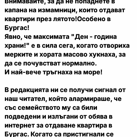
Внимавайте, за да не попаднете в
капана на измамници, които отдават
квартири през лятото!Особено в
Бургас!
Явно, че максимата "Ден - година
храни!" е в сила сега, когато отвориха
мерките и хората масово хукнаха, за
да се почувстват нормално.
И най-вече тръгнаха на море!
В редакцията ни се получи сигнал от
наш читател, който алармираше, че
със семейството му са били
подведени и излъгани от обява в
интернет за отдаване квартира в
Бургас. Когато са пристигнали се