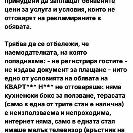
принудени да заплащат обявените
цени за услуга и условия, които не
отговарят на рекламираните в
обявата.
Трябва да се отбележи, че
наемодателката, на която
попаднахме: - не регистрира гостите -
не издава документ за плащане - нито
едно от условията на обявата на
КВАРТ*** Н*** не отговаряше: няма
кухненски бокс за ползване, терасата
(само в една от трите стаи е налична)
е неизползваема и непроходима,
интернет няма, само в едната стая
имаше малък телевизор (връстник на