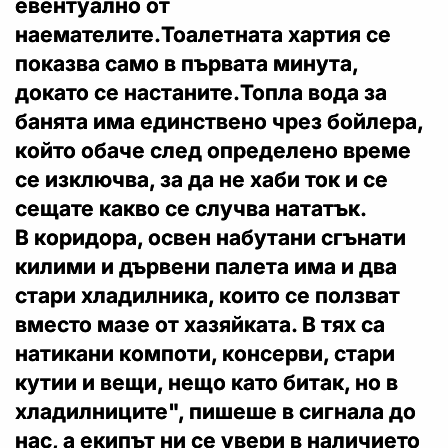
евентуално от
наемателите.Тоалетната хартия се
показва само в първата минута,
докато се настаните.Топла вода за
банята има единствено чрез бойлера,
който обаче след определено време
се изключва, за да не хаби ток и се
сещате какво се случва нататък.
В коридора, освен набутани сгънати
килими и дървени палета има и два
стари хладилника, които се ползват
вместо мазе от хазяйката. В тях са
натикани компоти, консерви, стари
кутии и вещи, нещо като битак, но в
хладилниците", пишеше в сигнала до
нас, а екипът ни се увери в наличието