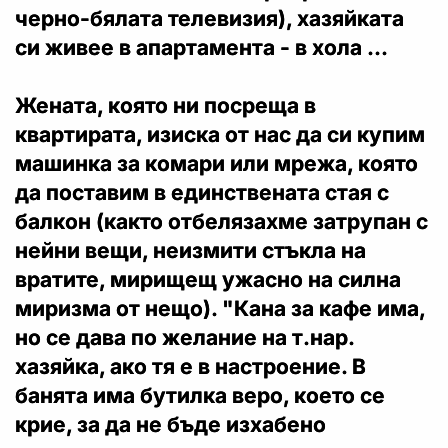
черно-бялата телевизия), хазяйката
си живее в апартамента - в хола ...
Жената, която ни посреща в
квартирата, изиска от нас да си купим
машинка за комари или мрежа, която
да поставим в единствената стая с
балкон (както отбелязахме затрупан с
нейни вещи, неизмити стъкла на
вратите, мирищещ ужасно на силна
миризма от нещо). "Кана за кафе има,
но се дава по желание на т.нар.
хазяйка, ако тя е в настроение. В
банята има бутилка веро, което се
крие, за да не бъде изхабено