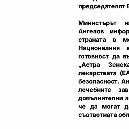
председателят 
Министърът н
Ангелов инфо
страната в м
Националния 
готовност да в
„Астра Зенек
лекарствата (Е
безопасност. Ан
лечебните за
допълнителни л
че да могат д
съответната обл