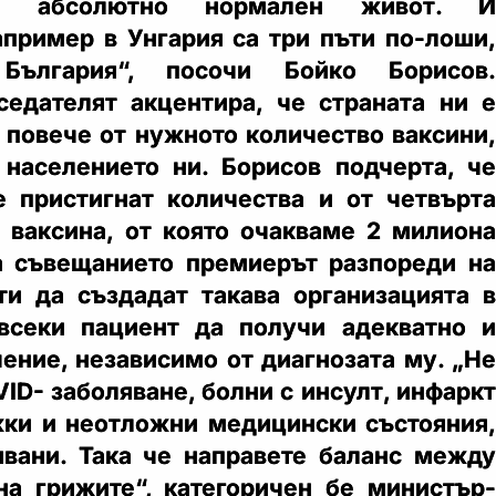
а абсолютно нормален живот. И
апример в Унгария са три пъти по-лоши,
България“, посочи Бойко Борисов.
едателят акцентира, че страната ни е
 повече от нужното количество ваксини,
населението ни. Борисов подчерта, че
 пристигнат количества и от четвърта
 ваксина, от която очакваме 2 милиона
а съвещанието премиерът разпореди на
ти да създадат такава организацията в
 всеки пациент да получи адекватно и
ение, независимо от диагнозата му. „Не
ID- заболяване, болни с инсулт, инфаркт
жки и неотложни медицински състояния,
вани. Така че направете баланс между
на грижите“, категоричен бе министър-