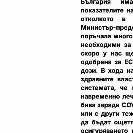
България им
показателите н
отколкото в 
Министър-предс
поръчала много
необходими за 
скоро у нас ще
одобрена за ЕС
дози. В хода н
здравните влас
системата, че
навременно леч
бива заради COV
или с други те
да бъдат ощетя
осигуряването 