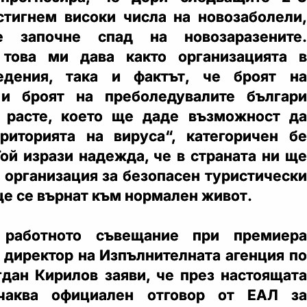
тигнем високи числа на новозаболели,
 започне спад на новозаразените.
 това ми дава както организацията в
едения, така и фактът, че броят на
 и броят на преболедувалите българи
 расте, което ще даде възможност да
риторията на вируса“, категоричен бе
Той изрази надежда, че в страната ни ще
 организация за безопасен туристически
ще се върнат към нормален живот.
работното съвещание при премиера
 директор на Изпълнителната агенция по
гдан Кирилов заяви, че през настоящата
чаква официален отговор от ЕАЛ за