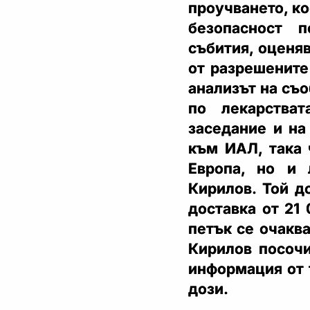
проучването, ко
безопасност 
събития, оценяв
от разрешените
анализът на съ
по лекарства
заседание и на
към ИАЛ, така 
Европа, но и 
Кирилов. Той д
доставка от 21 
петък се очакв
Кирилов посочи
информация от 
дози.