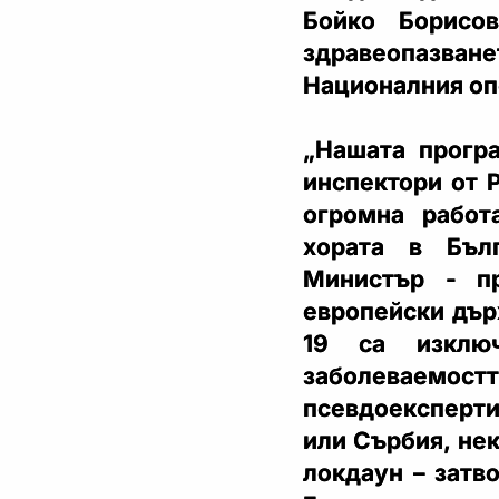
Бойко Борисо
здравеопазване
Националния оп
„Нашата програ
инспектори от 
огромна работ
хората в Бълг
Министър - пр
европейски дър
19 са изключ
заболеваемос
псевдоексперти
или Сърбия, не
локдаун – затв