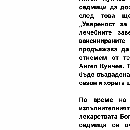
седмици да дос
след това ще
„Увереност за
лечебните зав
ваксинираните
продължава да
отнемем от те
Ангел Кунчев. 
бъде създадена
сезон и хората 
По време на 
изпълнителният
лекарствата Бо
седмица се о