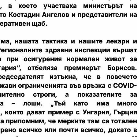
в, в което участваха министърът на
то Костадин Ангелов и представители на
еративен щаб.
ма, нашата тактика и нашите лекари и
Регионалните здравни инспекции вършат
а при осигурения нормален живот за
ария“, отбеляза премиерът Борисов.
едседателят изтъкна, че в повечето
жави ограниченията във връзка с COVID-
ително строги, а показателите за
тта – лоши. „Тъй като има много
, които дават пример с Унгария, Гърция
ка припомним, че мерките там са тотален
орено всичко или почти всичко, докато в