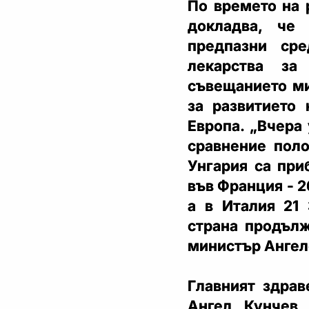
По времето на 
докладва, че
предпазни сре
лекарства за
съвещанието м
за развитието 
Европа. „Вчера 
сравнение поло
Унгария са при
във Франция - 2
а в Италия 21 
страна продълж
министър Ангел
Главният здра
Ангел Кунчев 