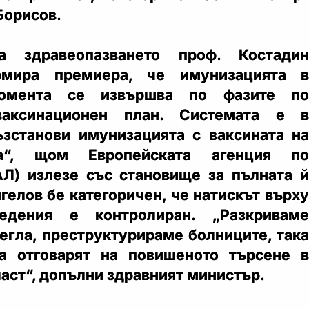
Борисов.
а здравеопазването проф. Костадин
рмира премиера, че имунизацията в
омента се извършва по фазите по
ваксинационен план. Системата е в
ъзстанови имунизацията с ваксината на
а“, щом Европейската агенция по
АЛ) излезе със становище за пълната й
гелов бе категоричен, че натискът върху
ведения е контролиран. „Разкриваме
егла, преструктурираме болниците, така
а отговарят на повишеното търсене в
аст“, допълни здравният министър.