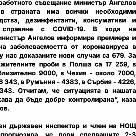
работното съвещание министър Ангелов
 в страната има всички необходими
дства, дезинфектанти, консумативи и
 справяне с COVID-19. В хода на
инистър Ангелов информира премиера и
на заболеваемостта от коронавируса в
у нас доказаните нови случаи са 679. За
жителните проби в Полша са 17 259, в
близително 9000, в Чехия - около 7000,
6 343, в Румъния - 4383, в Сърбия - 4226,
343. Отчитам, че ситуацията в нашата
ава да бъде добре контролирана“, каза
ов.
вен държавен инспектор и член на НОЩ
прогнозира, че дори следващите 2-3