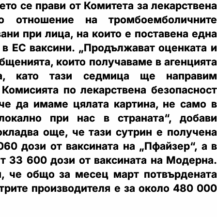
ето се прави от Комитета за лекарствена
по отношение на тромбоемболичните
ани при лица, на които е поставена една
 в ЕС ваксини. „Продължават оценката и
общенията, които получаваме в агенцията
та, като тази седмица ще направим
 Комисията по лекарствена безопасност
че да имаме цялата картина, не само в
локално при нас в страната“, добави
окладва още, че тази сутрин е получена
060 дози от ваксината на „Пфайзер“, а в
ат 33 600 дози от ваксината на Модерна.
, че общо за месец март потвърдената
трите производителя е за около 480 000