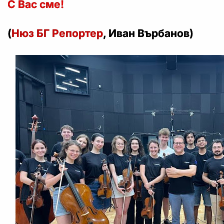
С Вас сме!
(
Нюз БГ Репортер
, Иван Върбанов)