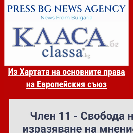
Из Хартата на основните права
на Европейския съюз