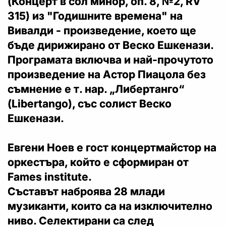
(Концерт в сол минор, оп. 8, №2, RV
315) из "Годишните времена" на
Вивалди - произведение, което ще
бъде дирижирано от Веско Ешкенази.
Програмата включва и най-прочутото
произведение на Астор Пиацола без
съмнение е т. нар. „Либертанго“
(Libertango), със солист Веско
Ешкенази.
Евгени Ноев е гост концертмайстор на
оркестъра, който е сформиран от
Fames institute.
Съставът наброява 28 млади
музиканти, които са на изключително
ниво. Селектирани са след