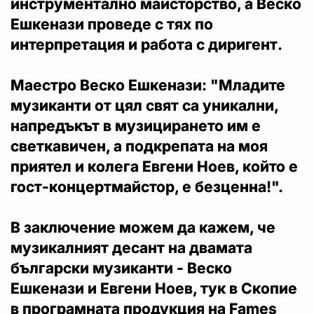
инструментално майсторство, а Веско
Ешкенази проведе с тях по
интерпретация и работа с диригент.
Маестро Веско Ешкенази: "Младите
музиканти от цял свят са уникални,
напредъкът в музицирането им е
светкавичен, а подкрепата на моя
приятел и колега Евгени Ноев, който е
гост-концертмайстор, е безценна!".
В заключение можем да кажем, че
музикалният десант на двамата
български музиканти - Веско
Ешкенази и Евгени Ноев, тук в Скопие
в програмната продукция на Fames