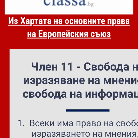
Из Хартата на основните права
на Европейския съюз