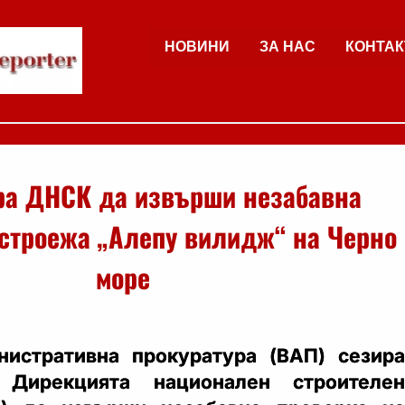
НОВИНИ
ЗА НАС
КОНТАК
ра ДНСК да извърши незабавна
 строежа „Алепу вилидж“ на Черно
море
нистративна прокуратура (ВАП) сезира
 Дирекцията национален строителен