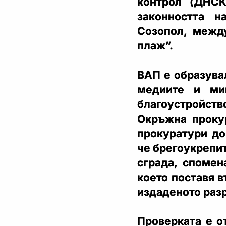
контрол (ДНСК
законността 
Созопол, межд
плаж”.
ВАП е образува
медиите и ми
благоустройств
Окръжна прокур
прокуратури до
че брегоукрепи
сграда, спомен
което поставя в
издаденото раз
Проверката е о