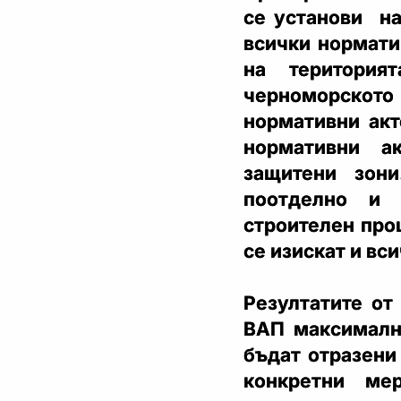
се установи на
всички нормати
на територия
черноморскот
нормативни акт
нормативни а
защитени зон
поотделно и 
строителен проц
се изискат и вс
Резултатите от
ВАП максимално
бъдат отразени
конкретни ме