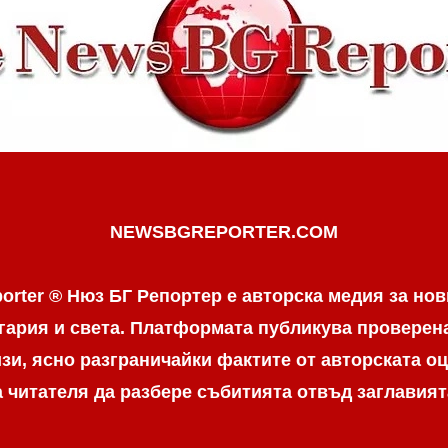
NEWSBGREPORTER.COM
orter ® Нюз БГ Репортер е авторска медия за нов
гария и света. Платформата публикува провере
и, ясно разграничaйки фактите от авторската оц
а читателя да разбере събитията отвъд заглавият