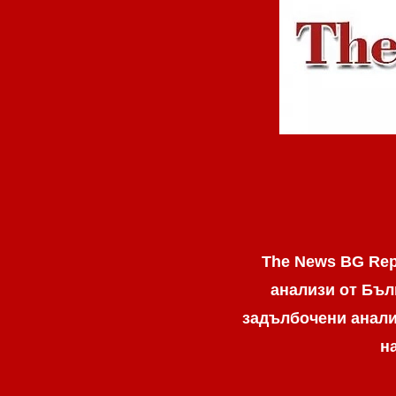
The News BG Rep
анализи от Бъл
задълбочени анализ
н