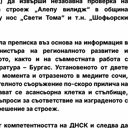
) да извърши незабавна проверка на
на строеж „Алепу вилидж“ в община
у нос „Свети Тома“ и т.н. „Шофьорски
ла преписка въз основа на информация в
нистъра на регионалното развитие и
ото, както и на съвместната работа с
атура – Бургас. Установеното от двете
 момента и отразеното в медиите сочи,
телното съоръжение по-скоро прилича на
ават се асансьорна клетка и стълбище,
ъпроси за съответствие на изграденото с
решение за строеж.
т компетентността на ДНСК и следва да