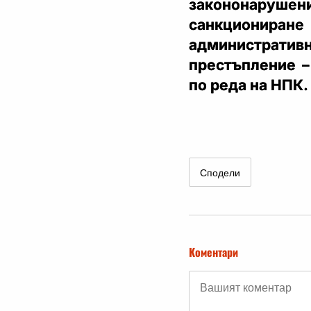
закононаруше
санкциониране
административ
престъпление –
по реда на НПК.
Сподели
Коментари