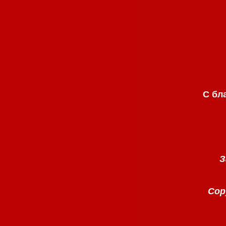
С бл
З
Copy