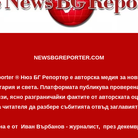
NEWSBGREPORTER.COM
orter ® Нюз БГ Репортер е авторска медия за нов
гария и света. Платформата публикува провере
и, ясно разграничaйки фактите от авторската оц
а читателя да разбере събитията отвъд заглавият
а е от Иван Върбанов - журналист, през декемвр