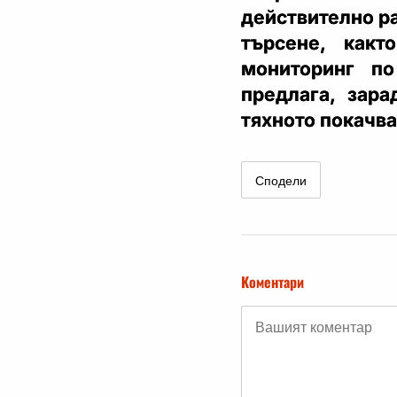
действително р
търсене, как
мониторинг п
предлага, зара
тяхното покачва
Сподели
Коментари