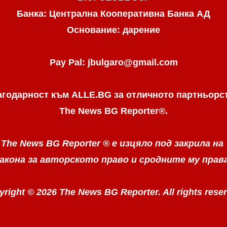
Банка: Централна Кооперативна Банка АД
Основание: дарение
Pay Pal: jbulgaro@gmail.com
агодарност към ALLE.BG
за отличното партньорс
The News BG Reporter
®
.
The News BG Reporter ®
е изцяло под закрила на
акона за авторското право
и сродните му прав
right © 2026 The News BG Reporter. All rights rese