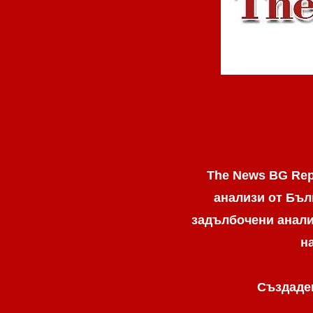
The News BG Rep
анализи от Бъл
задълбочени анализ
н
Създаден