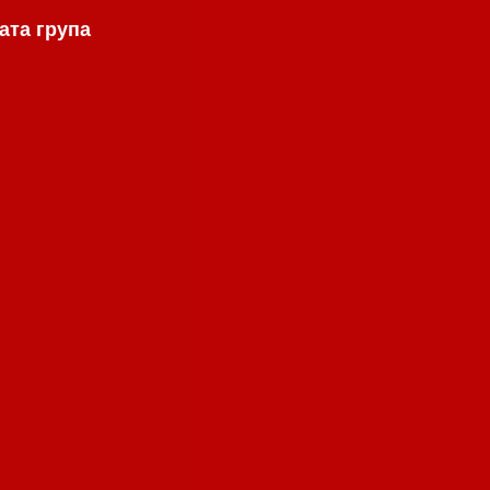
ата група
.