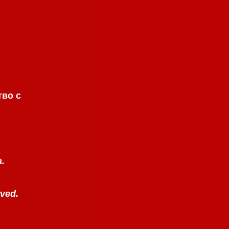
тво с
а.
rved.