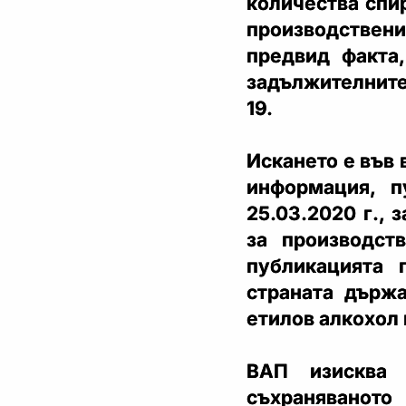
количества спи
производствени
предвид факта
задължителните
19.
Искането е във 
информация, п
25.03.2020 г.,
за производст
публикацията 
страната държ
етилов алкохол 
ВАП изисква 
съхранявано