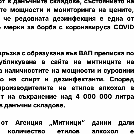
рт в данъчните складове, състоянието на
те мощности и мониторинга на цените,
, че редовната дезинфекция е една от
 мерки за борба с коронавируса COVID
връзка с образувана във ВАП преписка по
убликувана в сайта на митниците на
 за наличностите на мощности и суровини
во на спирт и дезинфектанти. Според
производителите на етилов алкохол в
ат на съхранение над 4 000 000 литра
в данъчни складове.
от Агенция „Митници“ данни дали
то количество етилов алкохол е