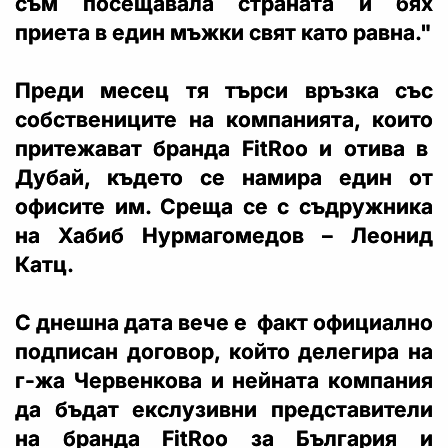
съм посещавала страната и бях
приета в един мъжки свят като равна."
Преди месец тя търси връзка със
собствениците на компанията, които
притежават бранда FitRoo и отива в
Дубай, където се намира един от
офисите им. Среща се с съдружника
на Хабиб Нурмагомедов – Леонид
Катц.
С днешна дата вече е факт официално
подписан договор, който делегира на
г-жа Червенкова и нейната компания
да бъдат екслузивни представители
на бранда FitRoo за България и