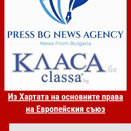
Из Хартата на основните права
на Европейския съюз