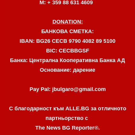
М: + 359 88 631 4609
DONATION:
БАНКОВА СМЕТКА:
IBAN: BG26 CECB 9790 4082 89 5100
BIC: CECBBGSF
Банка: Централна Кооперативна Банка АД
Основание: дарение
Pay Pal: jbulgaro@gmail.com
С благодарност към ALLE.BG
за отличното
партньорство с
The News BG Reporter
®
.