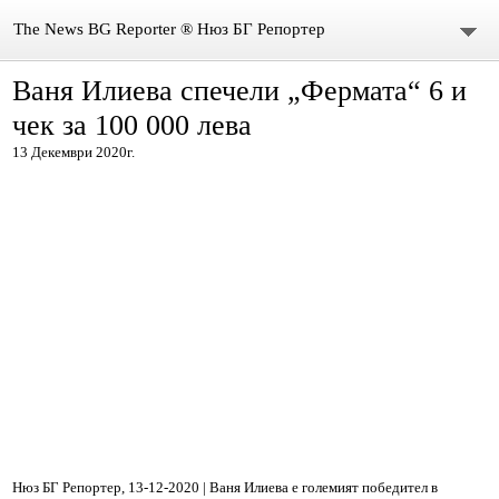
The News BG Reporter ® Нюз БГ Репортер
Ваня Илиева спечели „Фермата“ 6 и
НОВИНИ
чек за 100 000 лева
ЗА НАС
13 Декември 2020г.
КОНТАКТИ
ВИДЕО
DONATION
ISSN : 3033-1684
Иван Върбанов – журналист | The News BG Reporter
РЕДАКЦИОННА ПОЛИТИКА НА THE NEWS BG REPORTER
Нюз БГ Репортер, 13-12-2020 | Ваня Илиева е големият победител в