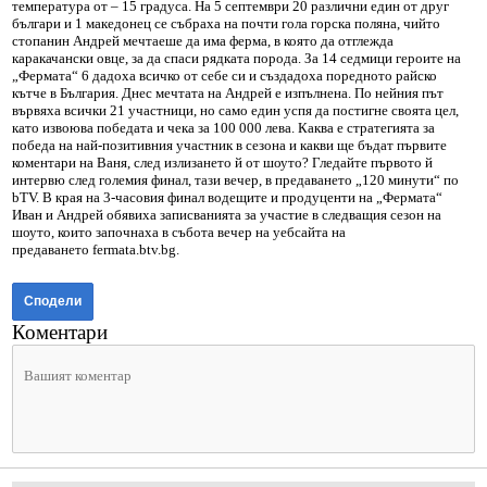
температура от – 15 градуса. На 5 септември 20 различни един от друг
българи и 1 македонец се събраха на почти гола горска поляна, чийто
стопанин Андрей мечтаеше да има ферма, в която да отглежда
каракачански овце, за да спаси рядката порода. За 14 седмици героите на
„Фермата“ 6 дадоха всичко от себе си и създадоха поредното райско
кътче в България. Днес мечтата на Андрей е изпълнена. По нейния път
вървяха всички 21 участници, но само един успя да постигне своята цел,
като извоюва победата и чека за 100 000 лева. Каква е стратегията за
победа на най-позитивния участник в сезона и какви ще бъдат първите
коментари на Ваня, след излизането й от шоуто? Гледайте първото й
интервю след големия финал, тази вечер, в предаването „120 минути“ по
bTV. В края на 3-часовия финал водещите и продуценти на „Фермата“
Иван и Андрей обявиха записванията за участие в следващия сезон на
шоуто, които започнаха в събота вечер на уебсайта на
предаването fermata.btv.bg.
Сподели
Коментари