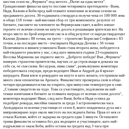
шестия сезон на „Фермата“ под мотото „Пътят на една мечта“.
Грандиозният финал на шоуто постави четиримата претенденти - Ваня,
Надя, Калоян и Боби пред най-тежките изпитания за всички сезони на
предаването досега. 36-годишната стюардеса получи чека от 100 000 лева
и общо 118 точки - най-високия сбор от три компонента: резултат от
битките, гласовете на членовете на Фермерския съвет, в който влизат
героите от всички сезони на шоуто досега и решаващия зрителски вот. На
второ място по брой изпратени смс-и и общ резултат се нареди гвардеецът
Калоян Донков с 88 точки, на трето – строителят Борислав Стефанов с 83
точки, а на последно място - пчеларката Надежда Дочева с 36 точки.
Позитивната и винаги усмихната Ваня стана втората жена, победител в
най-гледаното риалити у нас, след като миналата година 23-годишната
Веселка Маринова зае първото място. „Доброто победи! Във „Фермата“
намерих страхотни приятелства, научих се да строя къщи и доказах на
себе си, че съм силна. Без кураж, няма слава“, развълнувано коментира
победителката секунди, преди водещите Иван и Андрей да й връчат
наградата. Ваня влезе в рекордите на шоуто и като жената, отстранила най-
много свои опонентки на Арената. Финалистите премериха сили в общо
четири предизвикателства на открито, при минусови температури и сняг.
„Ставаме свидетели на чудо. Това са участниците, подложени на най-
тежки изпитания в битките за голямата награда от всички сезони досега“,
коментира водещият Иван, след като Ваня, Боби и Надя успяха да
подобрят рекорда, висейки хванати за греда 3 астрономически часа.
Аплодираха ги всички участници от сезон 6, които повдигнаха духа им с
импровизирано хоро около мястото на последната битка. Пръв от нея се
отказа Калоян, който се задържа на гредата едва 3 минути. Останалите
трима финалисти оставиха без дъх водещите и участниците, като най-
издръжлив се оказа Боби, който остана на гредата над 3 часа при