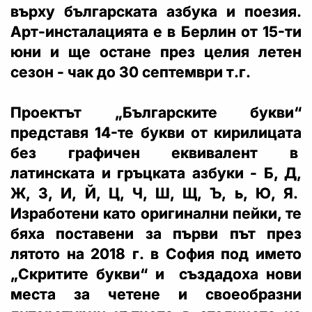
върху българската азбука и поезия.
Арт-инсталацията е в Берлин от 15-ти
юни и ще остане през целия летен
сезон - чак до 30 септември т.г.
Проектът „Българските букви“
представя 14-те букви от кирилицата
без графичен еквивалент в
латинската и гръцката азбуки - Б, Д,
Ж, З, И, Й, Ц, Ч, Ш, Щ, Ъ, ь, Ю, Я.
Изработени като оригинални пейки, те
бяха поставени за първи път през
лятото на 2018 г. в София под името
„Скритите букви“ и създадоха нови
места за четене и своеобразни