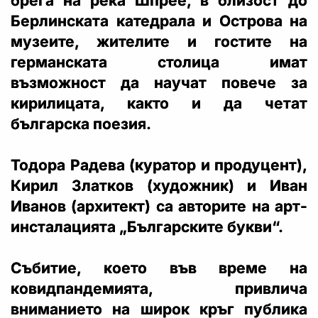
брега на река Шпрее, в близост до
Берлинската катедрала и Острова на
музеите, жителите и гостите на
германската столица имат
възможност да научат повече за
кирилицата, както и да четат
българска поезия.
Тодора Радева (куратор и продуцент),
Кирил Златков (художник) и Иван
Иванов (архитект) са авторите на арт-
инсталацията „Българските букви“.
Събитие, което във време на
ковидпандемията, привлича
вниманието на широк кръг публика