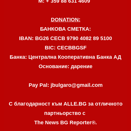
М: + 359 88 631 4609
DONATION:
БАНКОВА СМЕТКА:
IBAN: BG26 CECB 9790 4082 89 5100
BIC: CECBBGSF
Банка: Централна Кооперативна Банка АД
Основание: дарение
Pay Pal: jbulgaro@gmail.com
С благодарност към ALLE.BG
за отличното
партньорство с
The News BG Reporter
®
.