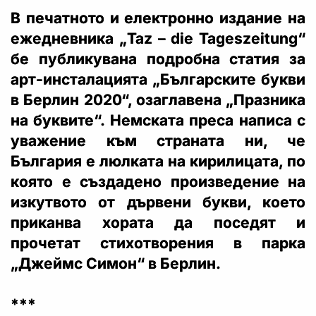
В печатното и електронно издание на
ежедневника „Taz – die Tageszeitung“
бе публикувана подробна статия за
арт-инсталацията „Българските букви
в Берлин 2020“, озаглавена „Празника
на буквите“. Немската преса написа с
уважение към страната ни, че
България е люлката на кирилицата, по
която е създадено произведение на
изкутвото от дървени букви, което
приканва хората да поседят и
прочетат стихотворения в парка
„Джеймс Симон“ в Берлин.
***