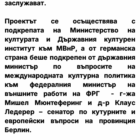
заслужават.
Проектът се осъществява с
подкрепата на Министерство на
културата и Държавния културен
институт към МВнР, а от германска
страна беше подкрепен от държавния
министър по въпросите на
международната културна политика
към федералния министър на
външните работи на ФРГ - г-жа
Мишел Мюнтеферинг и д-р Клаус
Ледерер – сенатор по кутурните и
европейски въпроси на провинция
Берлин.