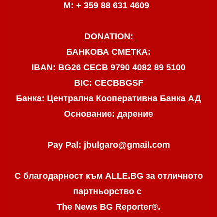
М: + 359 88 631 4609
DONATION:
БАНКОВА СМЕТКА:
IBAN: BG26 CECB 9790 4082 89 5100
BIC: CECBBGSF
Банка: Централна Кооперативна Банка АД
Основание: дарение
Pay Pal: jbulgaro@gmail.com
С благодарност към ALLE.BG
за отличното
партньорство с
The News BG Reporter
®
.