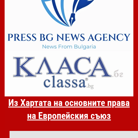
Из Хартата на основните права
на Европейския съюз