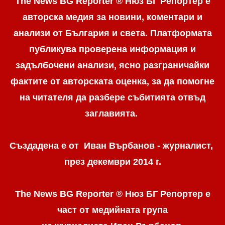
The News BG Reporter ® Нюз БГ Репортер е
авторска медия за новини, коментари и
анализи от България и света. Платформата
публикува проверена информация и
задълбочени анализи, ясно разграничaйки
фактите от авторската оценка, за да помогне
на читателя да разбере събитията отвъд
заглавията.
Създадена е от Иван Върбанов - журналист,
през декември 2014 г.
The News BG Reporter ® Нюз БГ Репортер
е
част от медийната група