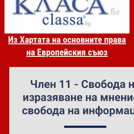
Из Хартата на основните права
на Европейския съюз