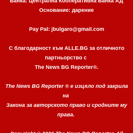
Банка: Централна Кооперативна Банка АД
Основание: дарение
Pay Pal: jbulgaro@gmail.com
С благодарност към ALLE.BG
за отличното
партньорство с
The News BG Reporter
®
.
The News BG Reporter ®
е изцяло под закрила
на
Закона за авторското право
и сродните му
права.