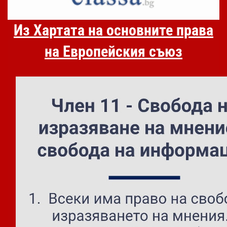
Из Хартата на основните права
на Европейския съюз