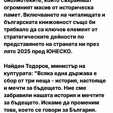
библиотеките, които съхраняват
огромният масив от историческа
памет. Включването на читалищата и
българската книжовност също би
трябвало да са ключов елемент от
стратегическите дейности по
представянето на страната ни през
лято 2025 пред ЮНЕСКО.
Найден Тодоров, министър на
културата: "Всяка една държава е
сбор от три неща - история, настояще
и мечти за бъдещето. Ние сме
забравили нашата история и мечтите
за бъдещето. Искаме да променим
това, което се говори за България.