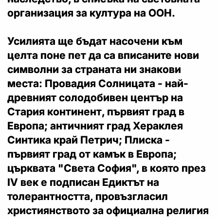
организация за култура на ООН.
Усилията ще бъдат насочени към
целта поне пет да са вписаните нови
символни за страната ни знакови
места: Провадия Солницата - най-
древният солодобивен център на
Стария континент, първият град в
Европа; античният град Хераклея
Синтика край Петрич; Плиска -
първият град от камък в Европа;
църквата "Света София", в която през
ІV век е подписан Едиктът на
толерантността, провъзгласил
християнството за официална религия