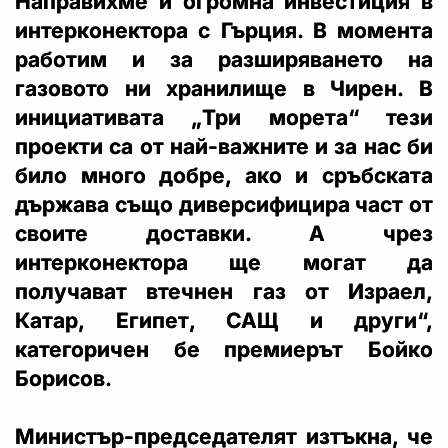
Направихме и огромна инвестиция в
интерконектора с Гърция. В момента
работим и за разширяването на
газовото ни хранилище в Чирен. В
инициативата „Три морета“ тези
проекти са от най-важните и за нас би
било много добре, ако и сръбската
държава също диверсифицира част от
своите доставки. А чрез
интерконектора ще могат да
получават втечнен газ от Израел,
Катар, Египет, САЩ и други“,
категоричен бе премиерът Бойко
Борисов.
Министър-председателят изтъкна, че