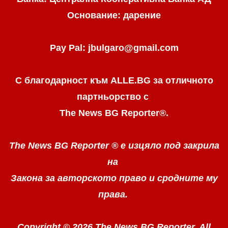
Основание: дарение
Pay Pal: jbulgaro@gmail.com
С благодарност към ALLE.BG
за отличното
партньорство с
The News BG Reporter
®
.
The News BG Reporter ®
е изцяло под закрила
на
Закона за авторското право
и сродните му
права.
Copyright © 2026 The News BG Reporter. All