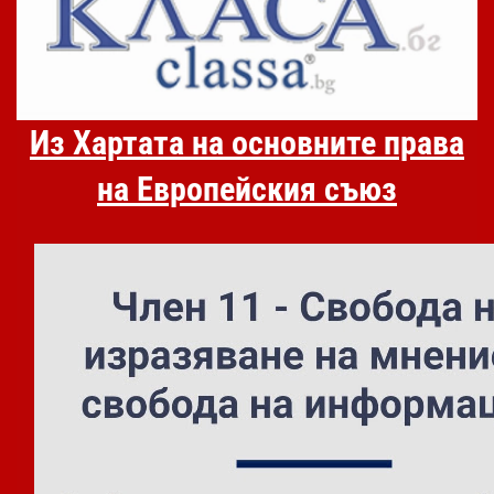
Из Хартата на основните права
на Европейския съюз