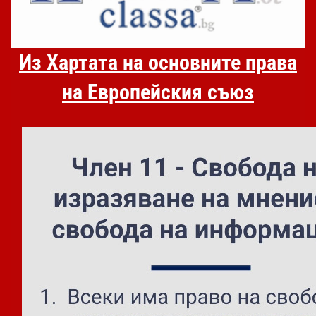
Из Хартата на основните права
на Европейския съюз