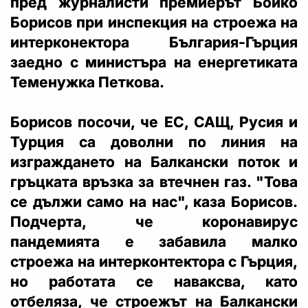
пред журналисти премиерът Бойко
Борисов при инспекция на строежа на
интерконектора България-Гърция
заедно с министъра на енергетиката
Теменужка Петкова.
Борисов посочи, че ЕС, САЩ, Русия и
Турция са доволни по линия на
изграждането на Балкански поток и
гръцката връзка за втечнен газ. "Това
се дължи само на нас", каза Борисов.
Подчерта, че коронавирус
пандемията е забавила малко
строежа на интерконтектора с Гърция,
но работата се наваксва, като
отбеляза, че строежът на Балкански