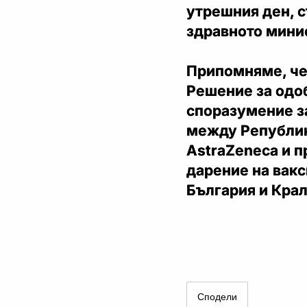
утрешния ден, с
здравното мини
Припомняме, че
Решение за одоб
споразумение з
между Републик
AstraZeneca и п
дарение на вак
България и Крал
Сподели