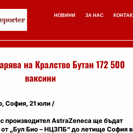
НОВИНИ
ЗА НАС
КОНТАК
арява на Кралство Бутан 172 500
ваксини
, София, 21 юли /
 с производител AstraZeneca ще бъдат
 от „Бул Био – НЦЗПБ“ до летище София в