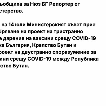
ъобщиха за Нюз БГ Репортер от
стерство.
 на 14 юли Министерският съвет прие
ряване на проект на тристранно
а дарение на ваксини срещу COVID-19
а България, Кралство Бутан и
роект на двустранно споразумение за
сини срещу COVID-19 между Република
ство Бутан.