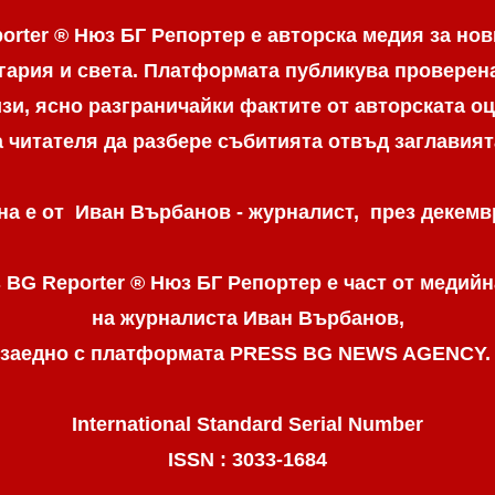
orter ® Нюз БГ Репортер е авторска медия за нов
гария и света. Платформата публикува провере
и, ясно разграничaйки фактите от авторската оц
а читателя да разбере събитията отвъд заглавият
а е от Иван Върбанов - журналист, през декемвр
 BG Reporter ® Нюз БГ Репортер
е част от медийн
на журналиста Иван Върбанов,
заедно с платформата PRESS BG NEWS AGENCY
International Standard Serial Number
ISSN : 3033-1684