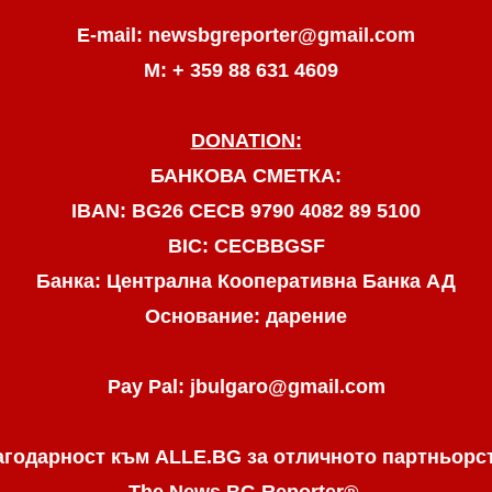
E-mail: newsbgreporter@gmail.com
М: + 359 88 631 4609
DONATION:
БАНКОВА СМЕТКА:
IBAN: BG26 CECB 9790 4082 89 5100
BIC: CECBBGSF
Банка: Централна Кооперативна Банка АД
Основание: дарение
Pay Pal: jbulgaro@gmail.com
агодарност към ALLE.BG
за отличното партньорс
The News BG Reporter
®
.