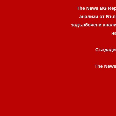
The News BG Rep
анализи от Бъл
задълбочени анализ
н
Създаден
The News