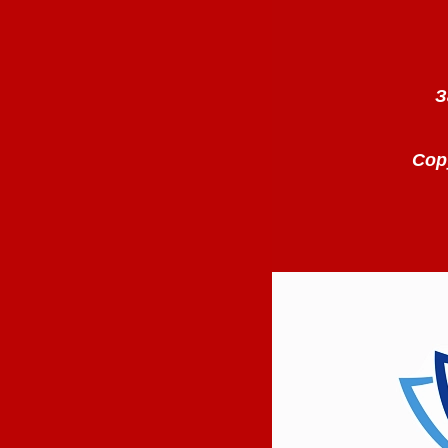
З
Copy