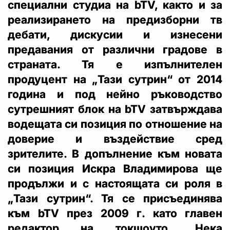
специални студиа на bTV, както и за
реализирането на предизборни тв
дебати, дискусии и изнесени
предавания от различни градове в
страната. Тя е изпълнителен
продуцент на „Тази сутрин“ от 2014
година и под нейно ръководство
сутрешният блок на bTV затвърждава
водещата си позиция по отношение на
доверие и въздействие сред
зрителите. В допълнение към новата
си позиция Искра Владимирова ще
продължи и с настоящата си роля в
„Тази сутрин“. Тя се присъединява
към bTV през 2009 г. като главен
редактор на токшоуто „Нека