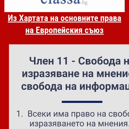
Из Хартата на основните права
на Европейския съюз