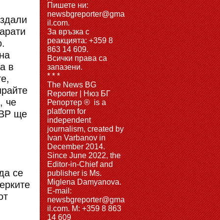
Пишете ни:
newsbgreporter@gma
ъздали
il.com.
парати
За връзка с
реакцията: +359 8
.
863 14 609.
на
Всички права са
а в
запазени.
* * *
е,
The News BG
ирайте
Reporter | Нюз БГ
, че
Репортер ® is a
platform for
МВР ще
independent
journalism, created by
Ivan Varbanov in
December 2014.
Since June 2022, the
Editor-in-Chief and
да се
publisher is Ms.
Miglena Damyanova.
мерките
Е-mail:
от
newsbgreporter@gma
il.com. M: +359 8 863
14 609