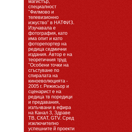
магистър,
специалност
"Филмово и
телевизионно
изкуство" в НАТФИЗ.
Изучавала е
фотография, като
има опит и като
фоторепортер на
редица седмични
издания. Автор е на
теоретичния труд
"Особени точки на
сгъстуване по
спиралата на
киноеволюцията -
2005 г. Режисьор и
сценарист е на
редица тв поредици
и предавания,
излъчвани в ефира
на Канал 3, Здраве
ТВ, СКАТ, GTV. Сред
изключително
успешните й проекти