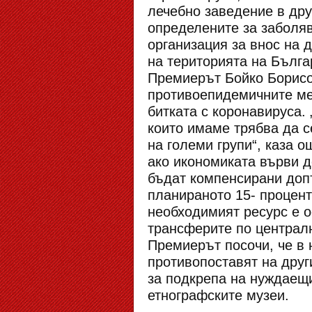
лечебно заведение в дру
определените за заболя
организация за внос на 
на територията на Бълга
Премиерът Бойко Борисо
противоепидемичните мер
битката с коронавируса.
които имаме трябва да се
на големи групи“, каза о
ако икономиката върви 
бъдат компенсирани доп
планираното 15- процент
необходимият ресурс е о
трансферите по централ
Премиерът посочи, че в 
противопоставят на друг
за подкрепа на нуждаещи
етнографските музеи.