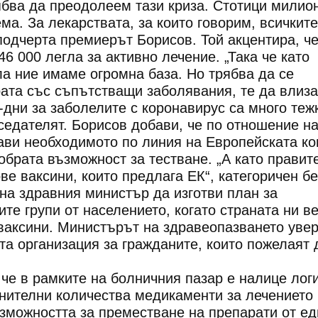
ябва да преодолеем тази криза. Стотици милио
ма. За лекарствата, за които говорим, всичките
одчерта премиерът Борисов. Той акцентира, ч
46 000 легла за активно лечение. „Така че като
а ние имаме огромна база. Но трябва да се
ата със съпътстващи заболявания, те да влиза
-дни за заболелите с коронавирус са много тежк
едателят. Борисов добави, че по отношение н
ави необходимото по линия на Европейската ко
добрата възможност за тестване. „А като правит
ве ваксини, които предлага ЕК“, категоричен бе
на здравния министър да изготви план за
те групи от населението, когато страната ни в
ваксини. Министърът на здравеопазването увер
а организация за гражданите, които пожелаят 
че в рамките на болничния пазар е налице лог
нителни количества медикаменти за лечението
ъзможността за преместване на препарати от ед