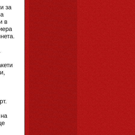
и за
на
и в
иера
нета.
а
акети
и,
рт.
 на
ще