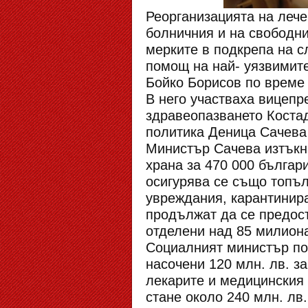
Реорганизацията на лече
болничния и на свободни
мерките в подкрепа на с
помощ на най- уязвимит
Бойко Борисов по време 
В него участваха вицеп
здравеопазването Костад
политика Деница Сачева
Министър Сачева изтъкна
храна за 470 000 българ
осигурява се също топъл
увреждания, карантинира
продължат да се предост
отделени над 85 милиона 
Социалният министър по
насочени 120 млн. лв. з
лекарите и медицинския
стане около 240 млн. лв.