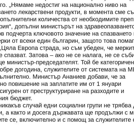
го. „Нямаме недостиг на национално ниво на
ването лекарствени продукти, в момента сме с
допълнителни количества от необходимите пре
рия“, допълни министърът на здравеопазването
в подчерта ключовото значение на спазването 
ки от всеки един българин, защото това помаг
 „Цяла Европа страда, но съм убеден, че меркит
 спазват. Затова – ако не се налага, не се съб
ще министър-председателят. Той бе категоричен
добре догодина, служителите от системата на 
ълнително. Министър Ананиев добави, че за
но повишение на заплатите им от 1 януари
сигурен от преструктуриране на разходите и
ния бюджет.
никакъв случай едни социални групи не трябва 
и, а както и досега държавата ще продължи с 
те се, включително и с помощ за служителите 