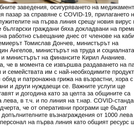
бните заведения, осигуряването на медикамент
я пазар за справяне с COVID-19, прилагането 
лужителите на първа линия срещу новия вирус 
е български граждани бяха докладвани на прем
на работно съвещание днес от членове на каби
ремиерът Томислав Дончев, министърът на
ин Ангелов, министърът на труда и социалнат
 и министърът на финансите Кирил Ананиев.
, че в момента се извършва раздаването на п
и и семействата им с най-необходимите продукт
 обяд и патронажна грижа на възрастни, хора с
ни и други нуждаещи се. Важните услуги ще
авят и догодина като за целта за общините са
лева, в т.ч. и по линия на т.нар. COVID-станда
дчерта, че от оперативни програми ще бъдат
а допълнителните възнаграждения от 1000 лева
 персонал на първа линия като общият ресурс 