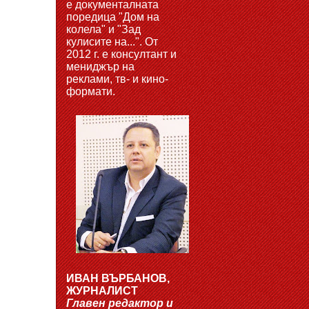
е документалната
поредица "Дом на
колела" и "Зад
кулисите на...". От
2012 г. е консултант и
мениджър на
реклами, тв- и кино-
формати.
ИВАН ВЪРБАНОВ,
ЖУРНАЛИСТ
Главен редактор и