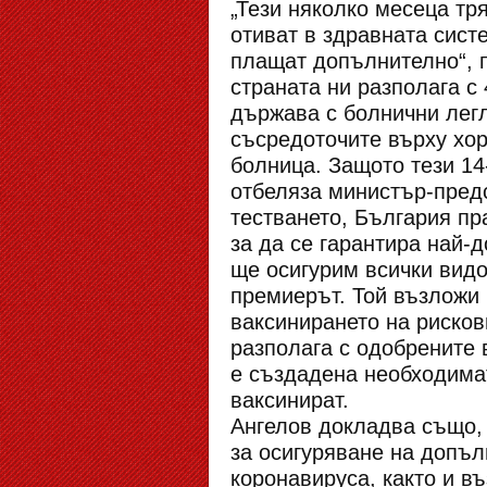
„Тези няколко месеца тр
отиват в здравната систе
плащат допълнително“, п
страната ни разполага с 
държава с болнични легл
съсредоточите върху хор
болница. Защото тези 14
отбеляза министър-предс
тестването, България пр
за да се гарантира най-
ще осигурим всички видо
премиерът. Той възложи 
ваксинирането на рискови
разполага с одобрените 
е създадена необходимат
ваксинират.
Ангелов докладва също, 
за осигуряване на допъл
коронавируса, както и в