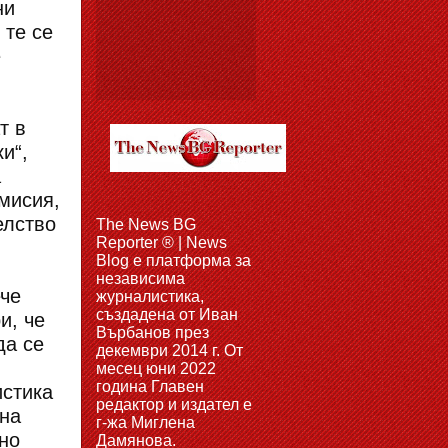
ни
 те се
е
т в
и“,
а
мисия,
елство
The News BG
Reporter ® | News
Blog e платформа за
независима
ече
журналистика,
създадена от Иван
и, че
Върбанов през
да се
декември 2014 г. От
месец юни 2022
година Главен
истика
редактор и издател е
 на
г-жа Миглена
но
Дамянова.