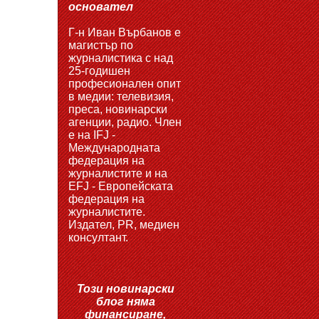
основател
Г-н Иван Върбанов е
магистър по
журналистика с над
25-годишен
професионален опит
в медии: телевизия,
преса, новинарски
агенции, радио. Член
е на IFJ -
Международната
федерация на
журналистите и на
EFJ - Европейската
федерация на
журналистите.
Издател, PR, медиен
консултант.
Този новинарски
блог няма
финансиране,