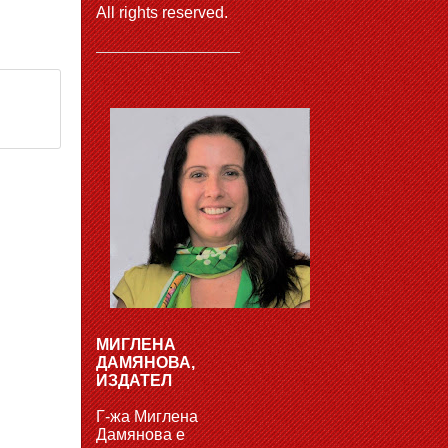
All rights reserved.
МИГЛЕНА
ДАМЯНОВА,
ИЗДАТЕЛ
Г-жа Миглена
Дамянова е