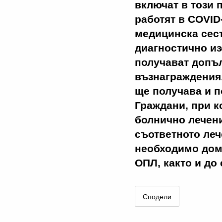
включат в този 
работят в COVID-
медицинска сест
диагностично из
получават допъл
възнаграждения.
ще получава и по
Граждани, при к
болнично лечен
съответното леч
необходимо дом
ОПЛ, както и до 
Сподели