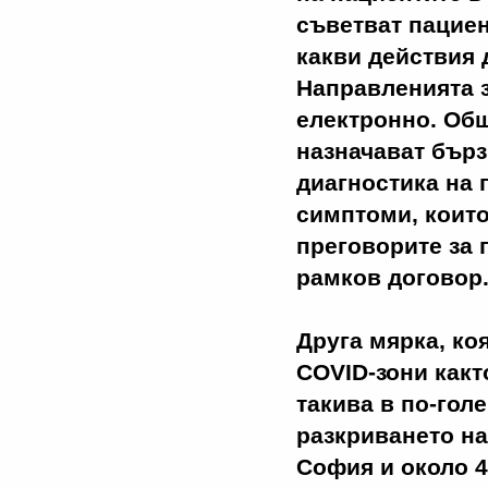
съветват пацие
какви действия 
Направленията з
електронно. Об
назначават бърз
диагностика на 
симптоми, които
преговорите за
рамков договор
Друга мярка, ко
COVID-зони както
такива в по-гол
разкриването на
София и около 4