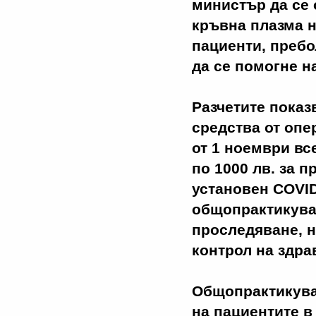
министър да се 
кръвна плазма н
пациенти, пребо
да се помогне н
Разчетите показ
средства от опе
от 1 ноември вс
по 1000 лв. за 
установен COVID
общопрактикува
проследяване, н
контрол на здра
Общопрактикува
на пациентите в