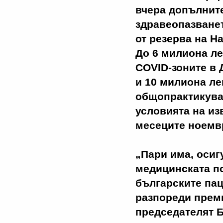
вчера допълнит
здравеопазване
от резерва на Н
До 6 милиона ле
COVID-зоните в 
и 10 милиона ле
общопрактикуващ
условията на из
месеците ноемвр
„Пари има, осиг
медицинската по
българските пац
разпореди прем
председателят Б