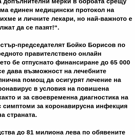
а допълнителни мерки в борбата срещу
има единен медицински протокол на
ихме и личните лекари, но най-важното е
жат да се пазят!“.
истър-председателят Бойко Борисов по
редното правителствено онлайн
оето бе отпуснато финансиране до 65 000
о се дава възможност на лечебните
лнична помощ да осигурят лечение на
ронавирус в условия на повишена
както и за своевременна диагностика на
с симптоми за коронавирусна инфекция
на страната.
ства до 81 милиона лева по обявените