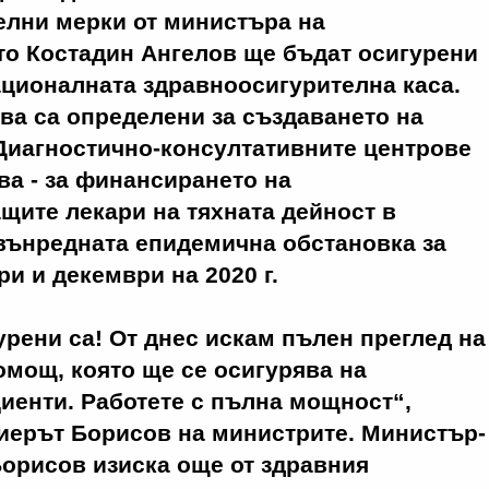
елни мерки от министъра на
то Костадин Ангелов ще бъдат осигурени
ационалната здравноосигурителна каса.
ва са определени за създаването на
Диагностично-консултативните центрове
ва - за финансирането на
ите лекари на тяхната дейност в
вънредната епидемична обстановка за
и и декември на 2020 г.
урени са! От днес искам пълен преглед на
мощ, която ще се осигурява на
иенти. Работете с пълна мощност“,
иерът Борисов на министрите. Министър-
орисов изиска още от здравния