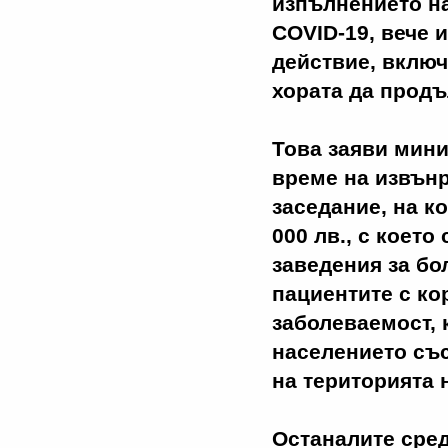
изпълнението н
COVID-19, вече 
действие, включ
хората да продъл
Това заяви мин
време на извън
заседание, на к
000 лв., с коет
заведения за бо
пациентите с ко
заболеваемост, 
населението съ
на територията 
Останалите сред