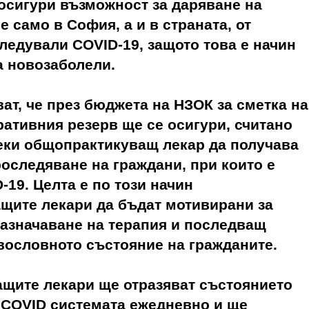
осигури възможност за даряване на
е само в София, а и в страната, от
ледували COVID-19, защото това е начин
а новозаболели.
ват, че през бюджета на НЗОК за сметка на
ративния резерв ще се осигури, считано
еки общопрактикуващ лекар да получава
проследяване на граждани, при които е
-19. Целта е по този начин
щите лекари да бъдат мотивирани за
азначаване на терапия и последващ
вословното състояние на гражданите.
щите лекари ще отразяват състоянието
 COVID системата ежедневно и ще