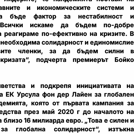
равните и икономическите системи и
а бъде фактор за нестабилност и
 „Всички искаме да бъдем по-добре
а реагираме по-ефективно на кризите. В
е необходима солидарност и единомислие
ите членки, за да бъдем силни в
кризата“, подчерта премиерът Бойко
ветства и подкрепя инициативата на
а ЕК Урсула фон дер Лайен за глобален
демията, която от първата кампания за
едства през май 2020 г до началото на
а близо 16 милиарда евро. „Това е силен и
за глобална солидарност“, изтъкна