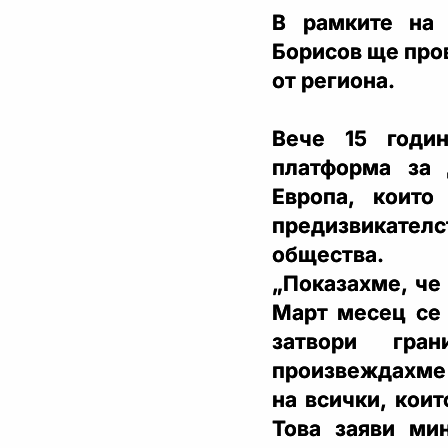
В рамките на
Борисов ще про
от региона.
Вече 15 годи
платформа за 
Европа, които
предизвикател
общества.
„Показахме, че
Март месец се
затвори гран
произвеждахме 
на всички, коит
Това заяви ми