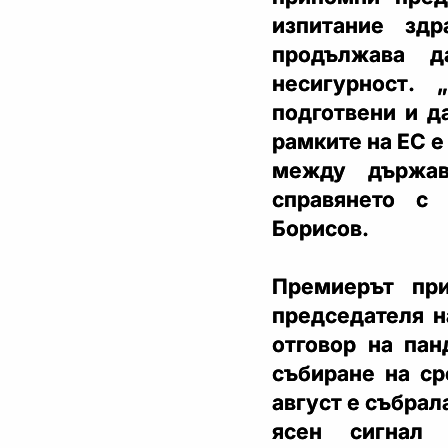
изпитание зд
продължава д
несигурност.
подготвени и д
рамките на ЕС 
между държав
справянето с 
Борисов.
Премиерът при
председателя н
отговор на пан
събиране на ср
август е събрал
ясен сигнал 