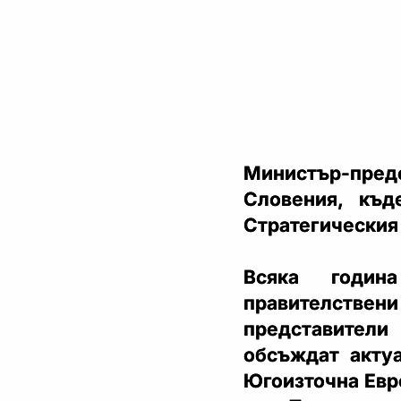
Министър-пред
Словения, къд
Стратегическия 
Всяка годин
правителстве
представители
обсъждат актуа
Югоизточна Евр