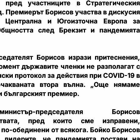
и пред участниците в Стратегическия
д. Премиерът Борисов участва в дискусия
т Централна и Югоизточна Европа за
бщността след Брекзит и пандемията
едателят Борисов изрази притеснения,
момент държавите членки не разполагат с
ски протокол за действия при COVID-19 в
очакваната втора вълна. „Още нямаме
и българският премиер.
истър-председателя Борисов
лствата, пред които сме изправени,
 по-обединени от всякога. Бойко Борисов
 лидерите, че пандемията постави на