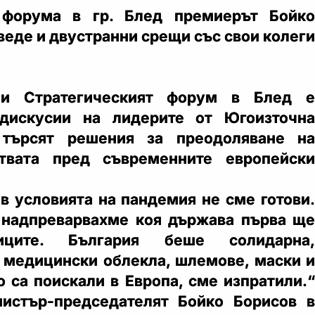
 форума в гр. Блед премиерът Бойко
веде и двустранни срещи със свои колеги
ни Стратегическият форум в Блед е
дискусии на лидерите от Югоизточна
 търсят решения за преодоляване на
ствата пред съвременните европейски
 в условията на пандемия не сме готови.
 надпреварвахме коя държава първа ще
иците. България беше солидарна,
медицински облекла, шлемове, маски и
о са поискали в Европа, сме изпратили.“
нистър-председателят Бойко Борисов в