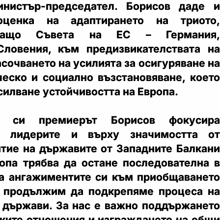
инистър-председател. Борисов даде и
оценка на адаптирането на триото,
стващо Съвета на ЕС – Германия,
Словения, към предизвикателствата на
сочването на усилията за осигуряване на
еско и социално възстановяване, което
силване устойчивостта на Европа.
о си премиерът Борисов фокусира
а лидерите и върху значимостта от
тие на държавите от Западните Балкани
ропа трябва да остане последователна в
а ангажиментите си към приобщаването
а продължим да подкрепяме процеса на
 държави. За нас е важно поддържането
ките отношения и изграждането на общи