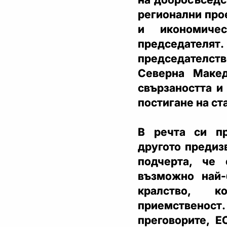
регионални про
и икономичес
председателят
председателст
Северна Маке
свързаността и
постигане на ст
В речта си п
другото предиз
подчерта, че 
възможно най-
кралство, к
приемственос
преговорите, Е