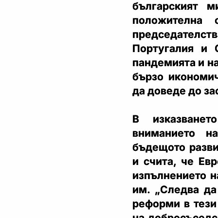
българският м
положителна 
председател
Португалия и 
пандемията и на
бързо икономич
да доведе до за
В изказванет
вниманието н
бъдещото разви
и счита, че Ев
изпълнението н
им. „Следва д
реформи в тези
на добросъседс