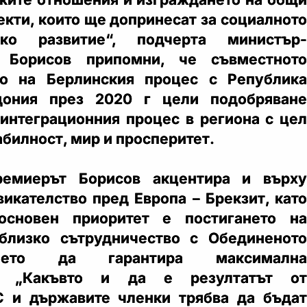
екти, които ще допринесат за социалното
ко развитие“, подчерта министър-
. Борисов припомни, че съвместното
во на Берлинския процес с Република
дония през 2020 г цели подобряване
 интеграционния процес в региона с цел
абилност, мир и просперитет.
ремиерът Борисов акцентира и върху
викателство пред Европа – Брекзит, като
основен приоритет е постигането на
близко сътрудничество с Обединеното
оето да гарантира максимална
т. „Какъвто и да е резултатът от
С и държавите членки трябва да бъдат