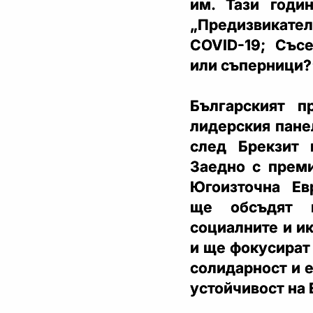
им. Тази годи
„Предизвикате
COVID-19; Съсе
или съперници?
Българският 
лидерския пане
след Брекзит 
Заедно с преми
Югоизточна Ев
ще обсъдят н
социалните и и
и ще фокусират
солидарност и е
устойчивост на 