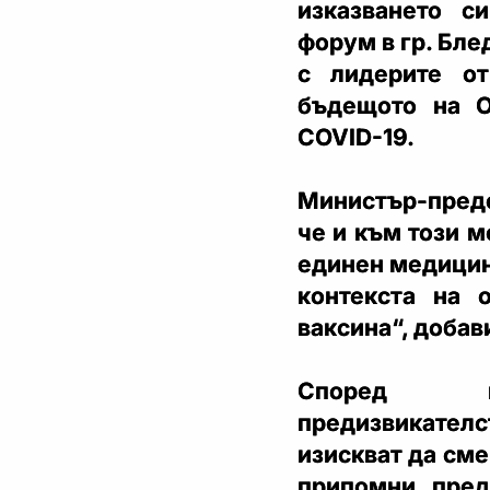
изказването с
форум в гр. Бле
с лидерите о
бъдещото на О
COVID-19.
Министър-предс
че и към този 
единен медицин
контекста на 
ваксина“, добав
Според мин
предизвикате
изискват да сме
припомни пред