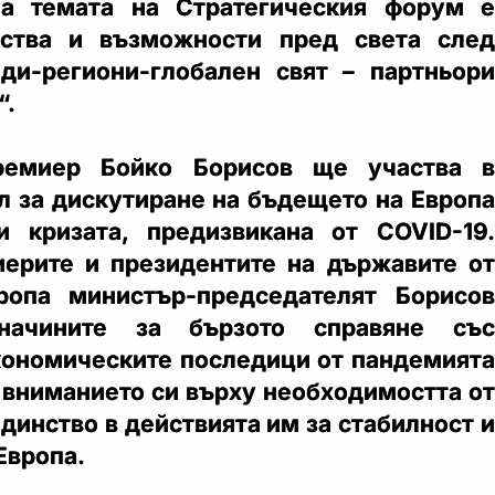
на темата на Стратегическия форум е
лства и възможности пред света след
ди-региони-глобален свят – партньори
“.
премиер Бойко Борисов ще участва в
л за дискутиране на бъдещето на Европа
и кризата, предизвикана от COVID-19.
ерите и президентите на държавите от
ропа министър-председателят Борисов
ачините за бързото справяне със
кономическите последици от пандемията
 вниманието си върху необходимостта от
динство в действията им за стабилност и
Европа.