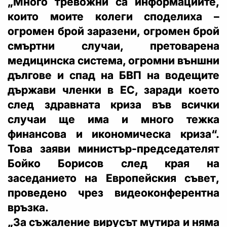
„Много тревожни са информациите,
които моите колеги споделиха –
огромен брой заразени, огромен брой
смъртни случаи, претоварена
медицинска система, огромни външни
дългове и спад на БВП на водещите
държави членки в ЕС, заради което
след здравната криза във всички
случаи ще има и много тежка
финансова и икономическа криза“.
Това заяви министър-председателят
Бойко Борисов след края на
заседанието на Европейския съвет,
проведено чрез видеоконферентна
връзка.
„За съжаление вирусът мутира и няма