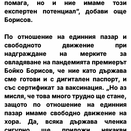
помага, но и ние имаме този
експертен потенциал”, добави още
Борисов.
По отношение на единния пазар и
свободното движение при
надграждане на мерките за
овладяване на пандемията премиерът
Бойко Борисов, че ние като държава
сме готови и с дигитален паспорт, и
със сертификат за ваксинация. „Но аз
мисля, че това много трудно ще стане,
защото по отношение на единния
пазар имаме свободно движение на
хора. Да, всяка държава членка
сигурно ще приложи някакви