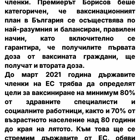
членки. Премиерът Борисов беше
категоричен, че ваксинационният
план в България се осъществява по
най-разумния и балансиран, правилен
начин, като включително се
гарантира, че получилите първата
доза от ваксината граждани, ще
получат и втората доза.
До март 2021 година държавите
членки на ЕС трябва да определят
цели за ваксиниране на минимум 80%
от здравните специалисти и
социалните работници, както и 70% от
възрастното население над 80 години
до края на лятото. Към това ще се
стремим държавите от ЕС, обяви