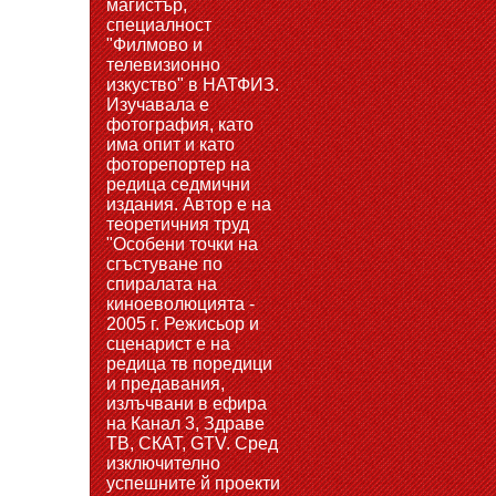
магистър,
специалност
"Филмово и
телевизионно
изкуство" в НАТФИЗ.
Изучавала е
фотография, като
има опит и като
фоторепортер на
редица седмични
издания. Автор е на
теоретичния труд
"Особени точки на
сгъстуване по
спиралата на
киноеволюцията -
2005 г. Режисьор и
сценарист е на
редица тв поредици
и предавания,
излъчвани в ефира
на Канал 3, Здраве
ТВ, СКАТ, GTV. Сред
изключително
успешните й проекти