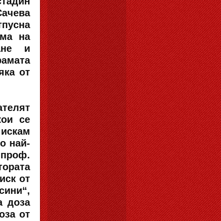
стадин
Сачева
тпусна
ама на
ане и
рамата
яка от
телят
кои се
 искам
о най-
 проф.
тората
иск от
сини“,
а доза
оза от