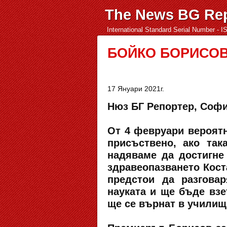
The News BG Rep
International Standard Serial Number - 
БОЙКО БОРИСОВ: 
17 Януари 2021г.
Нюз БГ Репортер, София
От 4 февруари вероятн
присъствено, ако та
надяваме да достигне
здравеопазването Кост
предстои да разгова
науката и ще бъде взе
ще се върнат в училищ