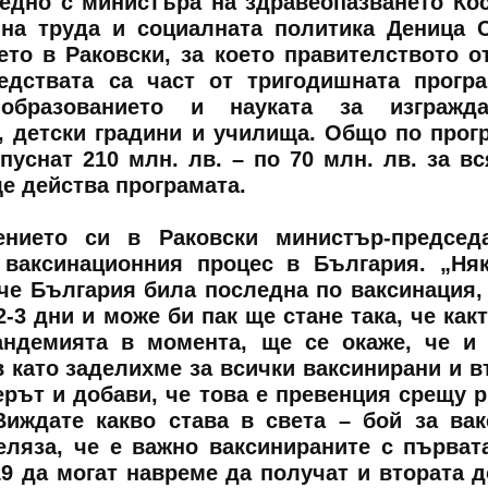
едно с министъра на здравеопазването Ко
на труда и социалната политика Деница 
то в Раковски, за което правителството о
едствата са част от тригодишната прогр
образованието и науката за изгражд
, детски градини и училища. Общо по прог
пуснат 210 млн. лв. – по 70 млн. лв. за вс
ще действа програмата.
нието си в Раковски министър-председа
 ваксинационния процес в България. „Ня
че България била последна по ваксинация,
2-3 дни и може би пак ще стане така, че какт
андемията в момента, ще се окаже, че и
в като заделихме за всички ваксинирани и в
ерът и добави, че това е превенция срещу р
Виждате какво става в света – бой за вак
еляза, че е важно ваксинираните с първат
9 да могат навреме да получат и втората д