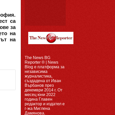
София.
ест са
ове за
ето на
рът на
The News BG
Reporter ® | News
Blog e платформа за
независима
журналистика,
създадена от Иван
Върбанов през
декември 2014 г. От
месец юни 2022
година Главен
редактор и издател е
г-жа Миглена
Дамянова.