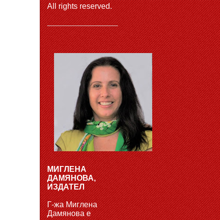
All rights reserved.
МИГЛЕНА
ДАМЯНОВА,
ИЗДАТЕЛ
Г-жа Миглена
Дамянова е