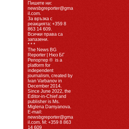
Пишете ни:
newsbgreporter@gma
il.com.
За връзка с
реакцията: +359 8
863 14 609.
Всички права са
запазени.
* * *
The News BG
Reporter | Нюз БГ
Репортер ® is a
platform for
independent
journalism, created by
Ivan Varbanov in
December 2014.
Since June 2022, the
Editor-in-Chief and
publisher is Ms.
Miglena Damyanova.
Е-mail:
newsbgreporter@gma
il.com. M: +359 8 863
14 609