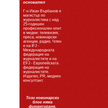
основател
Г-н Иван Върбанов е
магистър по
журналистика с над
25-годишен
професионален опит
в медии: телевизия,
преса, новинарски
агенции, радио. Член
е на IFJ -
Международната
федерация на
журналистите и на
EFJ - Европейската
федерация на
журналистите.
Издател, PR, медиен
консултант.
Този новинарски
блог няма
финансиране,