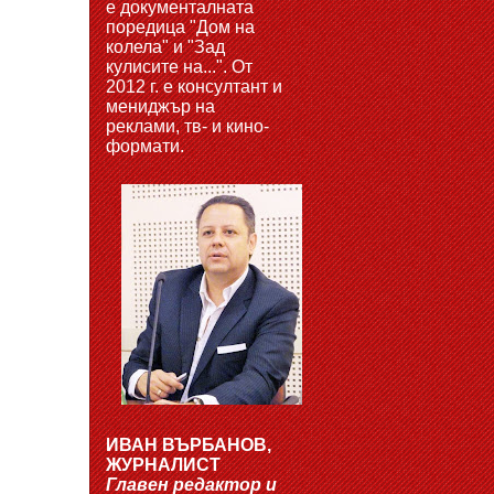
е документалната
поредица "Дом на
колела" и "Зад
кулисите на...". От
2012 г. е консултант и
мениджър на
реклами, тв- и кино-
формати.
ИВАН ВЪРБАНОВ,
ЖУРНАЛИСТ
Главен редактор и