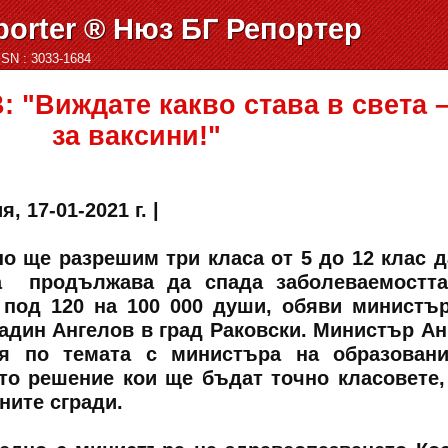
orter ® Нюз БГ Репортер
ISSN : 3033-1684
"Виждате какво става в света 
за ваксини!"
, 17-01-2021 г. |
о ще разрешим три класа от 5 до 12 клас д
ка продължава да спада заболеваемостт
 под 120 на 100 000 души, обяви министъ
адин Ангелов в град Раковски. Министър А
ря по темата с министъра на образован
то решение кои ще бъдат точно класовете,
ните сгради.