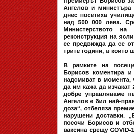
Премиерът Борисов за
Ангелов и министъра 
днес посетиха училище
над 500 000 лева. Ср
Министерството на 
реконструкция на ясли
се предвижда да се от
трите години, в които 
В рамките на посеще
Борисов коментира и
надсмиват в момента, 
да им кажа да изчакат 
добре управляваме п
Ангелов е бил най-пра
доза“, отбеляза преми
нарушени доставки. „
посочи Борисов и отб
ваксина срещу COVID-1