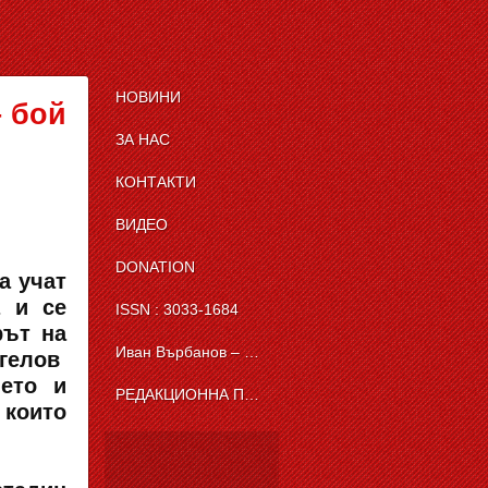
НОВИНИ
– бой
ЗА НАС
КОНТАКТИ
ВИДЕО
DONATION
а учат
а и се
ISSN : 3033-1684
рът на
Иван Върбанов – журналист | The News BG Reporter
нгелов
ието и
РЕДАКЦИОННА ПОЛИТИКА НА THE NEWS BG REPORTER
 които