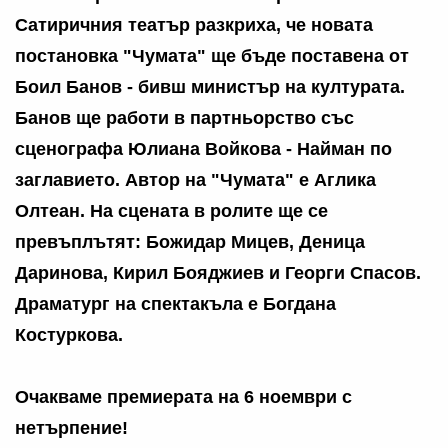
Сатиричния театър разкриха, че новата
постановка "Чумата" ще бъде поставена от
Боил Банов - бивш министър на културата.
Банов ще работи в партньорство със
сценографа Юлиана Войкова - Найман по
заглавието. Автор на "Чумата" е Аглика
Олтеан. На сцената в ролите ще се
превъплътят: Божидар Мицев, Деница
Даринова, Кирил Бояджиев и Георги Спасов.
Драматург на спектакъла е Богдана
Костуркова.
Очакваме премиерата на 6 ноември с
нетърпение!