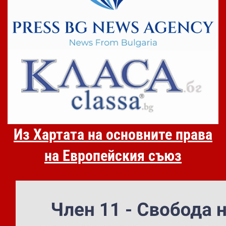
Из Хартата на основните права
на Европейския съюз