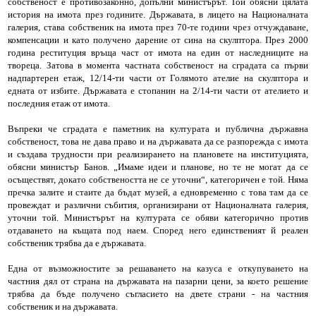
собственост е противозаконно, допълни министърът. Той обясни цялата
история на имота през годините. Държавата, в лицето на Националната
галерия, става собственик на имота през 70-те години чрез отчуждаване,
компенсации и като получено дарение от сина на скулптора. През 2000
година реституция връща част от имота на един от наследниците на
твореца. Затова в момента частната собственост на сградата са първи
надпартерен етаж, 12/14-ти части от Голямото ателие на скулптора и
едната от избите. Държавата е стопанин на 2/14-ти части от ателието и
последния етаж от имота.
Въпреки че сградата е паметник на културата и публична държавна
собственост, това не дава право и на държавата да се разпорежда с имота
и създава трудности при реализирането на плановете на институцията,
обясни министър Банов. „Имаме идеи и планове, но те не могат да се
осъществят, докато собствеността не се уточни“, категоричен е той. Няма
пречка залите и стаите да бъдат музей, а едновременно с това там да се
провеждат и различни събития, организирани от Националната галерия,
уточни той. Министърът на културата се обяви категорично против
отдаването на къщата под наем. Според него единственият й реален
собственик трябва да е държавата.
Една от възможностите за решаването на казуса е откупуването на
частния дял от страна на държавата на пазарни цени, за което решение
трябва да бъде получено съгласието на двете страни - на частния
собственик и на държавата.