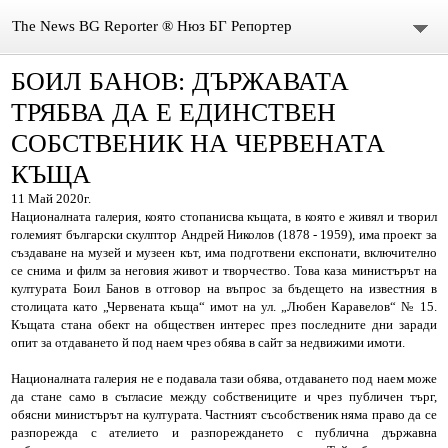
The News BG Reporter ® Нюз БГ Репортер
БОИЛ БАНОВ: ДЪРЖАВАТА
НОВИНИ
ТРЯБВА ДА Е ЕДИНСТВЕН
ЗА НАС
СОБСТВЕНИК НА ЧЕРВЕНАТА
КЪЩА
КОНТАКТИ
11 Май 2020г.
ВИДЕО
Националната галерия, която стопанисва къщата, в която е живял и творил
големият български скулптор Андрей Николов (1878 - 1959), има проект за
създаване на музей и музеен кът, има подготвени експонати, включително
DONATION
се снима и филм за неговия живот и творчество. Това каза министърът на
културата Боил Банов в отговор на въпрос за бъдещето на известния в
столицата като „Червената къща“ имот на ул. „Любен Каравелов“ № 15.
ISSN : 3033-1684
Къщата стана обект на обществен интерес през последните дни заради
опит за отдаването й под наем чрез обява в сайт за недвижими имоти.
Иван Върбанов – журналист | The News BG Reporter
Националната галерия не е подавала тази обява, отдаването под наем може
да стане само в съгласие между собствениците и чрез публичен търг,
РЕДАКЦИОННА ПОЛИТИКА НА THE NEWS BG REPORTER
обясни министърът на културата. Частният съсобственик няма право да се
разпорежда с ателието и разпореждането с публична държавна