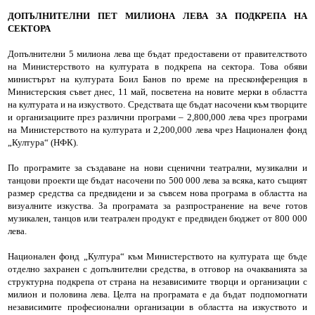
ДОПЪЛНИТЕЛНИ ПЕТ МИЛИОНА ЛЕВА ЗА ПОДКРЕПА НА
СЕКТОРА
Допълнителни 5 милиона лева ще бъдат предоставени от правителството
на Министерството на културата в подкрепа на сектора. Това обяви
министърът на културата Боил Банов по време на пресконференция в
Министерския съвет днес, 11 май, посветена на новите мерки в областта
на културата и на изкуството. Средствата ще бъдат насочени към творците
и организациите през различни програми – 2,800,000 лева чрез програми
на Министерството на културата и 2,200,000 лева чрез Национален фонд
„Култура“ (НФК).
По програмите за създаване на нови сценични театрални, музикални и
танцови проекти ще бъдат насочени по 500 000 лева за всяка, като същият
размер средства са предвидени и за съвсем нова програма в областта на
визуалните изкуства. За програмата за разпространение на вече готов
музикален, танцов или театрален продукт е предвиден бюджет от 800 000
лева.
Национален фонд „Култура“ към Министерството на културата ще бъде
отделно захранен с допълнителни средства, в отговор на очакванията за
структурна подкрепа от страна на независимите творци и организации с
милион и половина лева. Целта на програмата е да бъдат подпомогнати
независимите професионални организации в областта на изкуството и