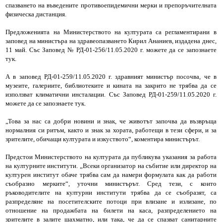
спазването на въведените противоепидемични мерки и препоръчителната
физическа дистанция.
Предложенията на Министерството на културата са регламентирани в
заповед на министъра на здравеопазването Кирил Ананиев, издадена днес,
11 май. Със Заповед № РД-01-256/11.05.2020 г. можете да се запознаете
тук.
А в заповед РД-01-259/11.05.2020 г. здравният министър посочва, че в
музеите, галериите, библиотеките и кината на закрито не трябва да се
използват климатични инсталации. Със Заповед РД-01-259/11.05.2020 г.
можете да се запознаете тук.
„Това за нас са добри новини и знак, че животът започва да възвръща
нормалния си ритъм, както и знак за хората, работещи в тези сфери, и за
зрителите, обичащи културата и изкуството“, коментира министърът.
Предстои Министерството на културата да публикува указания за работа
на културните институти. „Всеки организатор на събитие или директор на
културен институт обаче трябва сам да намери формулата как да работи
съобразно мерките“, уточни министърът. Сред тези, с които
ръководителите на културни институти трябва да се съобразят, са
разпределяне на посетителските потоци при влизане и излизане, по
отношение на продажбата на билети на каса, разпределението на
зрителите в залите шахматно, или така, че да се спазват санитарните