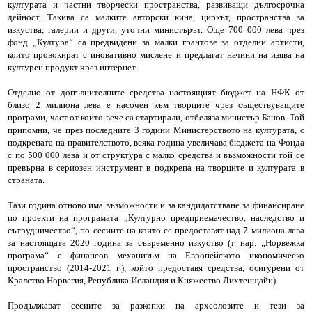
културата и частни творчески пространства, развиващи дългосрочна
дейност. Такива са малките авторски кина, циркът, пространства за
изкуства, галерии и други, уточни министърът. Още 700 000 лева чрез
фонд „Култура“ са предвидени за малки грантове за отделни артисти,
които провокират с иновативно мислене и предлагат начини на изява на
културен продукт чрез интернет.
Отделно от допълнителните средства настоящият бюджет на НФК от
близо 2 милиона лева е насочен към творците чрез съществуващите
програми, част от които вече са стартирали, отбеляза министър Банов. Той
припомни, че през последните 3 години Министерството на културата, с
подкрепата на правителството, всяка година увеличава бюджета на Фонда
с по 500 000 лева и от структура с малко средства и възможности той се
превърна в сериозен инструмент в подкрепа на творците и културата в
страната.
Тази година отново има възможности и за кандидатстване за финансиране
по проекти на програмата „Културно предприемачество, наследство и
сътрудничество“, по сесиите на които се предоставят над 7 милиона лева
за настоящата 2020 година за съвременно изкуство (т. нар. „Норвежка
програма“ е финансов механизъм на Европейското икономическо
пространство (2014-2021 г.), който предоставя средства, осигурени от
Кралство Норвегия, Република Исландия и Княжество Лихтенщайн).
Продължават сесиите за разкопки на археолозите и тези за