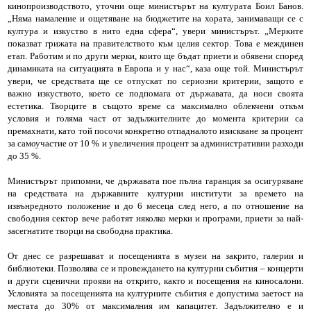
кинопроизводството, уточни още министърът на културата Боил Банов.
„Няма намаление и ощетяване на бюджетите на хората, занимаващи се с
култура и изкуство в нито една сфера“, увери министърът. „Мерките
показват грижата на правителството към целия сектор. Това е междинен
етап. Работим и по други мерки, които ще бъдат приети и обявени според
динамиката на ситуацията в Европа и у нас“, каза още той. Министърът
увери, че средствата ще се отпускат по сериозни критерии, защото е
важно изкуството, което се подпомага от държавата, да носи своята
естетика. Творците в същото време са максимално облекчени откъм
условия и голяма част от задължителните до момента критерии са
премахнати, като той посочи конкретно отпадналото изискване за процент
за самоучастие от 10 % и увеличения процент за административни разходи
до 35 %.
Министърът припомни, че държавата пое пълна гаранция за осигуряване
на средствата на държавните културни институти за времето на
извънредното положение и до 6 месеца след него, а по отношение на
свободния сектор вече работят няколко мерки и програми, приети за най-
засегнатите творци на свободна практика.
От днес се разрешават и посещенията в музеи на закрито, галерии и
библиотеки. Позволява се и провеждането на културни събития – концерти
и други сценични прояви на открито, както и посещения на киносалони.
Условията за посещенията на културните събития е допустима заетост на
местата до 30% от максималния им капацитет. Задължително е и