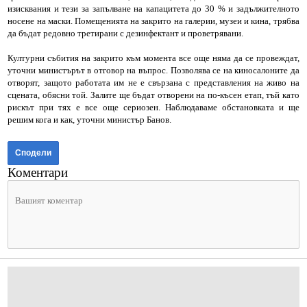
изисквания и тези за запълване на капацитета до 30 % и задължителното
носене на маски. Помещенията на закрито на галерии, музеи и кина, трябва
да бъдат редовно третирани с дезинфектант и проветрявани.
Културни събития на закрито към момента все още няма да се провеждат,
уточни министърът в отговор на въпрос. Позволява се на киносалоните да
отворят, защото работата им не е свързана с представления на живо на
сцената, обясни той. Залите ще бъдат отворени на по-късен етап, тъй като
рискът при тях е все още сериозен. Наблюдаваме обстановката и ще
решим кога и как, уточни министър Банов.
Сподели
Коментари