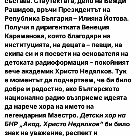
състава. Стаутектата, дело на Вежди
Рашидов, връчи
Президентът на
Република България – Илияна Йотова
.
Получи я диригентката
Венеция
Караманова
, която благодари на
институцията, на децата – певци, на
екипа си и я посвети на основателя на
детската радиоформация – покойният
вече академик Христо Недялков. Тук
е моментът да подчертаем, че би било
добре и радостно, ако Българското
национално радио възприеме идеята
да нарече хора на името на
легендарния Маестро.
Детски хор на
БНР „Акад. Христо Недялков“
би било
знак на уважение, респект и