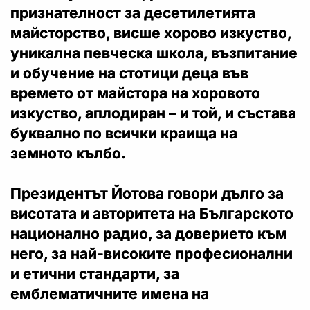
признателност за десетилетията
майсторство, висше хорово изкуство,
уникална певческа школа, възпитание
и обучение на стотици деца във
времето от майстора на хоровото
изкуство, аплодиран – и той, и състава
буквално по всички краища на
земното кълбо.
Президентът Йотова
говори дълго за
висотата и авторитета на Българското
национално радио, за доверието към
него, за най-високите професионални
и етични стандарти, за
емблематичните имена на