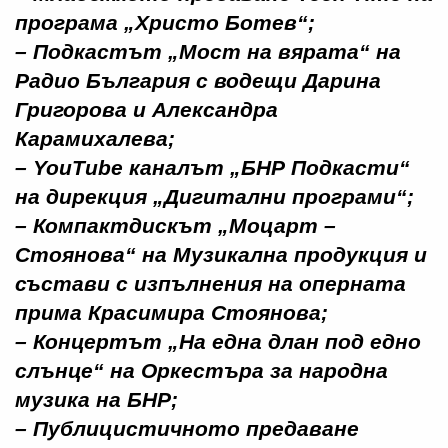
програма „Христо Ботев“;
– Подкастът
„Мост на вярата“
на
Радио България с водещи Дарина
Григорова и Александра
Карамихалева;
– YouTube каналът
„БНР Подкасти“
на дирекция „Дигитални програми“;
–
Компактдискът „Моцарт –
Стоянова“
на Музикална продукция и
състави с изпълнения на оперната
прима Красимира Стоянова;
–
Концертът „На една длан под едно
слънце“
на Оркестъра за народна
музика на БНР;
– Публицистичното
предаване