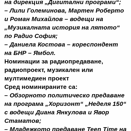
на дирекция „Дигитални програми“;
–
Лили Големинова, Мартен Роберто
и Роман Михайлов
– водещи на
„Музикалната история на лятото“
по Радио София;
–
Даниела Костова
– кореспондент
на БНР – Ямбол.
Номинации за радиопредаване,
радиопроект, музикален или
мултимедиен проект
Сред номинираните са:
– Обзорното политическо предаване
на програма „Хоризонт“
„Неделя 150“
с водещи Диана Янкулова и Явор
Стаматов;
– Младежкото предаване
Teen Time
на