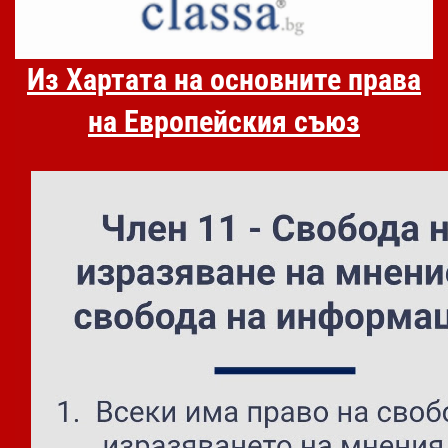
Из Хартата на основните права
на Европейския съюз