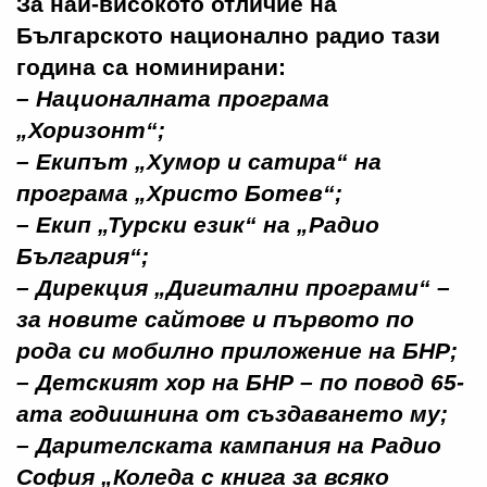
За най-високото отличие на
Българското национално радио тази
година са номинирани:
– Националната
програма
„Хоризонт
“;
– Екипът „
Хумор и сатира“
на
програма „Христо Ботев“
;
– Екип „
Турски език“
на
„Радио
България“
;
–
Дирекция „Дигитални програми“
–
за новите сайтове и първото по
рода си мобилно приложение на БНР;
–
Детският хор на БНР
– по повод 65-
ата годишнина от създаването му;
–
Дарителската кампания на Радио
София
„Коледа с книга за всяко