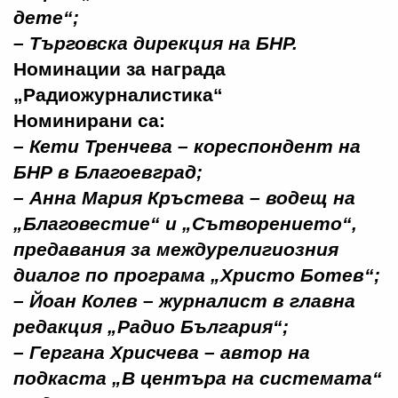
дете“;
–
Търговска дирекция на БНР
.
Номинации за награда
„Радиожурналистика“
Номинирани са:
–
Кети Тренчева
– кореспондент на
БНР в Благоевград;
–
Анна Мария Кръстева
– водещ на
„Благовестие“ и „Сътворението“,
предавания за междурелигиозния
диалог по програма „Христо Ботев“;
–
Йоан Колев
– журналист в главна
редакция „Радио България“;
–
Гергана Хрисчева
– автор на
подкаста „В центъра на системата“