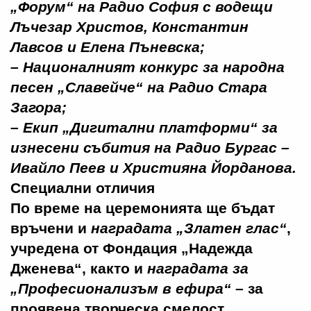
„Форум“
на Радио София с водещи
Лъчезар Христов, Константин
Лавсов и Елена Пъневска;
–
Националният конкурс за народна
песен „Славейче“
на Радио Стара
Загора;
–
Екип „Дигитални платформи“
за
изнесени събития на Радио Бургас –
Ивайло Пеев и Християна Йорданова.
Специални отличия
По време на церемонията ще бъдат
връчени и
наградата „Златен глас“
,
учредена от Фондация „Надежда
Дженева“, както и
наградата за
„Професионализъм в ефира“
– за
проявена творческа смелост,