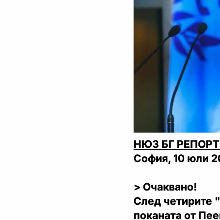
НЮЗ БГ РЕПОРТ
София, 10 юли 
> Очаквано!
След четирите 
поканата от Пее