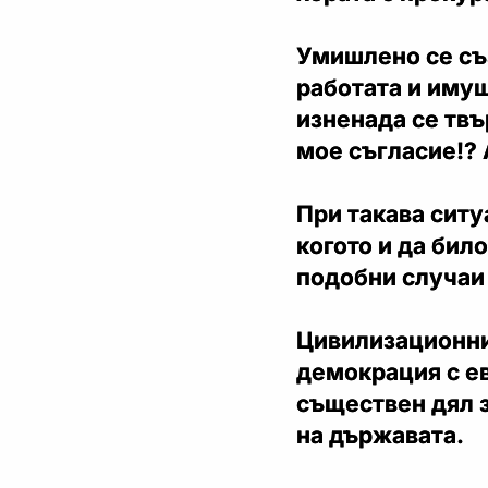
Умишлено се съз
работата и имущ
изненада се твър
мое съгласие!?
При такава ситу
когото и да бил
подобни случаи 
Цивилизационни
демокрация с е
съществен дял з
на държавата.