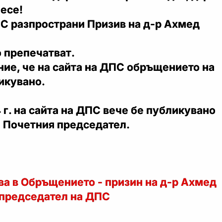
есе!
 разпространи Призив на д-р Ахмед
 препечатват.
ие, че на сайта на ДПС обръщението на
икувано.
4 г. на сайта на ДПС вече бе публикувано
 Почетния председател.
зва в Обръщението - призин на д-р Ахмед
 председател на ДПС