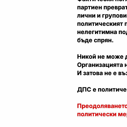
партиен преврат
лични и групови
политическият п
нелегитимна по
бъде спрян.
Никой не може 
Организацията н
И затова не е в
ДПС е политиче
Преодоляването 
политически ме