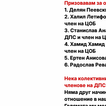
Призовавам за о
1. Делян Пеевск
2. Халил Летиф
член на ЦОБ
3. Станислав Ан
ДПС и член на 
4. Хамид Хамид
член на ЦОБ
5. Ертен Анисов
6. Радослав Рев
Нека колективни
членове на ДПС 
Няма друг начин
отношение в на
Голямата ми мол