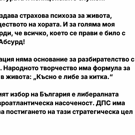
дава страхова психоза за живота,
еството на хората. И за голяма моя
ди, че всичко, което се прави е било с
 Абсурд!
ация няма основание за разбирателство с
о. Народното творчество има формула за
в живота: „Късно е либе за китка.“
ят избор на България е либералната
вроатлантическа насоченост. ДПС има
а постигането на тази стратегическа цел