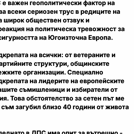
 е важен геополитически фактор на
ва всеки сериозен трус в редиците на
 широк обществен отзвук и
еакция на политическа тревожност за
сигурността на Югоизточна Европа.
дкрепата на всички: от ветераните и
партийните структури, общинските
ежките организации. Специално
дкрепата на лидерите на европейските
нашите съмишленици и избиратели от
я. Това обстоятелство за сетен път ме
 съм загубил близо 40 години от живота
еднато в ДПС има опит за вътрешно -