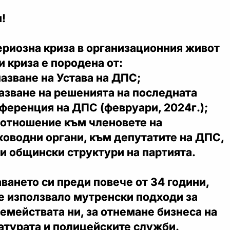
!
риозна криза в организационния живот
зи криза е породена от:
азване на Устава на ДПС;
газване на решенията на последната
ференция на ДПС (февруари, 2024г.);
 отношение към членовете на
ководни органи, към депутатите на ДПС,
и общински структури на партията.
аването си преди повече от 34 години,
е използвало мутренски подходи за
емействата ни, за отнемане бизнеса на
атурата и полицейските служби.