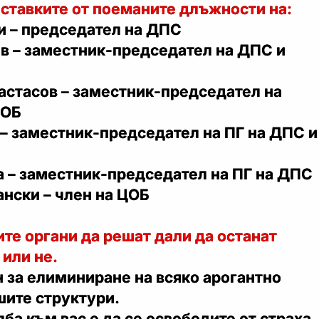
ставките от поеманите длъжности на:
и – председател на ДПС
ов – заместник-председател на ДПС и
астасов – заместник-председател на
ЦОБ
 – заместник-председател на ПГ на ДПС и
а – заместник-председател на ПГ на ДПС
ански – член на ЦОБ
те органи да решат дали да останат
или не.
 за елиминиране на всяко арогантно
шите структури.
ба към вас е да се освободите от страха.