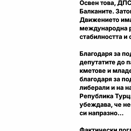
Освен това, ДПС
Балканите. Зато
Движението има
международна р
стабилността и 
Благодаря за по
депутатите до 
кметове и млад
благодаря за по
либерали и на 
Република Турци
убеждава, че не
си напразно…
Фактически погл