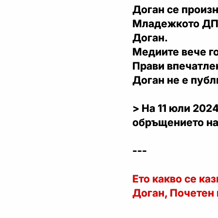
Доган се произн
Младежкото ДПС
Доган.
Медиите вече го
Прави впечатлен
Доган не е публ
> На 11 юли 202
обръщението на
---
Ето какво се ка
Доган, Почетен