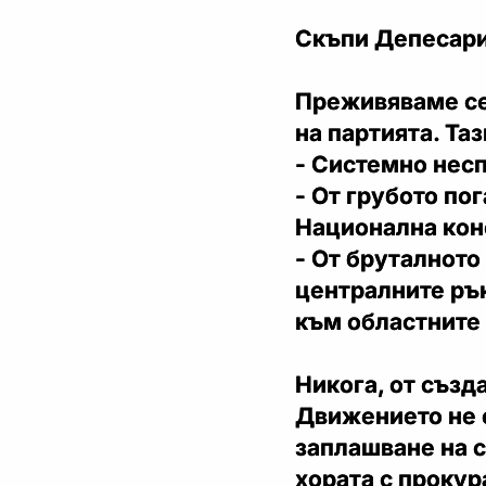
Скъпи Депесари
Преживяваме се
на партията. Та
- Системно несп
- От грубото по
Национална кон
- От бруталното
централните ръ
към областните 
Никога, от създ
Движението не 
заплашване на с
хората с прокур