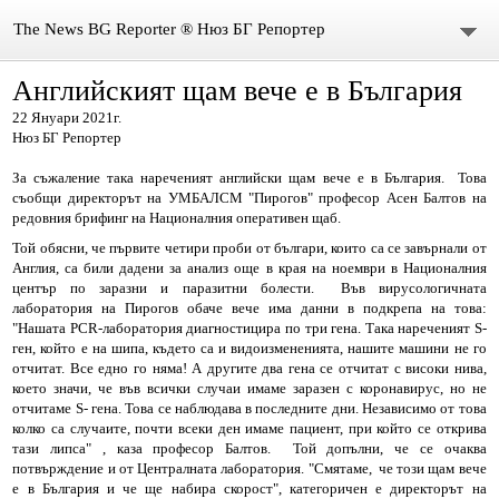
The News BG Reporter ® Нюз БГ Репортер
Английският щам вече е в България
НОВИНИ
22 Януари 2021г.
Нюз БГ Репортер
ЗА НАС
За съжаление така нареченият английски щам вече е в България. Това
КОНТАКТИ
съобщи директорът на УМБАЛСМ "Пирогов" професор Асен Балтов на
редовния брифинг на Националния оперативен щаб.
ВИДЕО
Той обясни, че първите четири проби от българи, които са се завърнали от
Англия, са били дадени за анализ още в края на ноември в Националния
център по заразни и паразитни болести. Във вирусологичната
DONATION
лаборатория на Пирогов обаче вече има данни в подкрепа на това:
"Нашата PCR-лаборатория диагностицира по три гена. Така нареченият S-
ISSN : 3033-1684
ген, който е на шипа, където са и видоизмененията, нашите машини не го
отчитат. Все едно го няма! А другите два гена се отчитат с високи нива,
което значи, че във всички случаи имаме заразен с коронавирус, но не
Иван Върбанов – журналист | The News BG Reporter
отчитаме S- гена. Това се наблюдава в последните дни. Независимо от това
колко са случаите, почти всеки ден имаме пациент, при който се открива
РЕДАКЦИОННА ПОЛИТИКА НА THE NEWS BG REPORTER
тази липса" , каза професор Балтов. Той допълни, че се очаква
потвърждение и от Централната лаборатория. "Смятаме, че този щам вече
е в България и че ще набира скорост", категоричен е директорът на