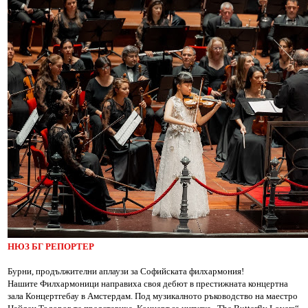
НЮЗ БГ РЕПОРТЕР
Бурни, продължителни аплаузи за Софийската филхармония!
Нашите Филхармоници направиха своя дебют в престижната концертна
зала Концертгебау в Амстердам. Под музикалното ръководство на маестро