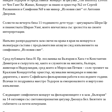
Найден Тодоров те представиха Концерт за цигулка „The Butterfly Lovers“
от Чен Ганг/Хе Жанао, Концерт за пиано и оркестър №2 от Сергей
Рахманинов и Симфония №9 в ми минор „Из новия свят“ от Антонин
Дворжак.
Солисти на вечерта бяха 11-годишното дете-чудо – цигуларката Шери Це
и пианистката Ширан Уанг, които впечатлиха със зрелостта на своите
интерпретации.
Напълно разпродадената зала скочи на крака в края на концерта и
възнагради състава с продължителни аплаузи след изпълнението на
симфонията „Из новия свят“.
Сред публиката бяха Н. Пр. посланика на България в Хага г-н Константин
Димитров и съпругата му, както и служители на мисията, българи,
живеещи в Нидерландия, сред които и Мирослав Петков – соло тромпет на
Кралския Концертгебау оркестър, музикални мениджъри и няколко
диригента, с които Софийската филхармония работи в последните години.
Всички те поздравиха маестро Тодоров за емоционалното и виртуозно
изпълнение.
Следващият симфоничен концерт на филхармониците е в зала „България“
на 14 октомври със световнопризнатия цигулар Джошуа Бел. Билетите за
събитието са почти изчерпани.